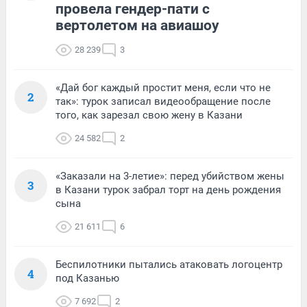
провела гендер-пати с
вертолетом на авиашоу
28 239
3
«Дай бог каждый простит меня, если что не
2
так»: турок записал видеообращение после
того, как зарезал свою жену в Казани
24 582
2
«Заказали на 3-летие»: перед убийством жены
3
в Казани турок забрал торт на день рождения
сына
21 611
6
Беспилотники пытались атаковать логоцентр
4
под Казанью
7 692
2