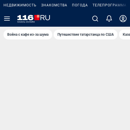
НЕДВИЖИМОСТЬ
ЗНАКОМСТВА
ПОГОДА
ТЕЛЕПРОГРАММА
Война с кафе из-за шума
Путешествие татарстанца по США
Каз