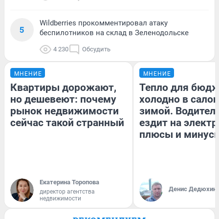
Wildberries прокомментировал атаку
5
беспилотников на склад в Зеленодольске
4 230
Обсудить
МНЕНИЕ
МНЕНИЕ
Квартиры дорожают,
Тепло для бюдж
но дешевеют: почему
холодно в сало
рынок недвижимости
зимой. Водитель
сейчас такой странный
ездит на электр
плюсы и минус
Екатерина Торопова
Денис Дедюхин
директор агентства
недвижимости