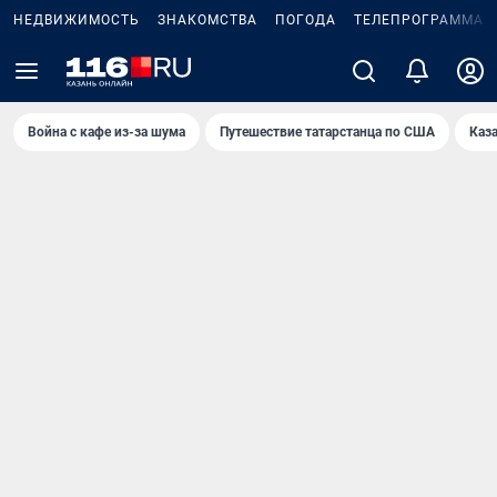
НЕДВИЖИМОСТЬ
ЗНАКОМСТВА
ПОГОДА
ТЕЛЕПРОГРАММА
Война с кафе из-за шума
Путешествие татарстанца по США
Каз