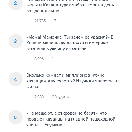
2
жены в Казани турок забрал торт на день
рождения сына
21 785
7
«Мама! Мамочка! Ты зачем ее ударил?» В
3
Казани маленькая девочка в истерике
отгоняла мужчину от матери
3 996
1
Сколько комнат и миллионов нужно
4
казанцам для счастья? Изучили запросы на
жилье
2 980
Обсудить
«Не мешают, а откровенно бесят»: что
5
продают казанцы на главной пешеходной
улице — Баумана