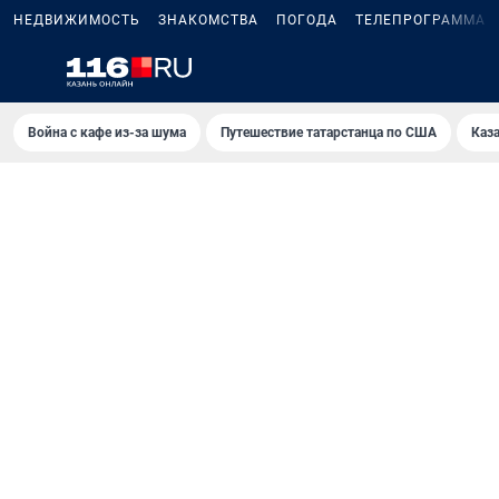
НЕДВИЖИМОСТЬ
ЗНАКОМСТВА
ПОГОДА
ТЕЛЕПРОГРАММА
Война с кафе из-за шума
Путешествие татарстанца по США
Каз