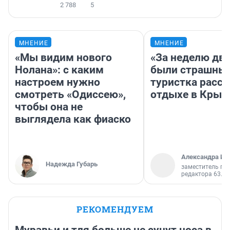
2 788
5
МНЕНИЕ
МНЕНИЕ
«Мы видим нового
«За неделю две
Нолана»: с каким
были страшные
настроем нужно
туристка расск
смотреть «Одиссею»,
отдыхе в Крым
чтобы она не
выглядела как фиаско
Александра Ис
Надежда Губарь
заместитель гл
редактора 63.RU
РЕКОМЕНДУЕМ
Муравьи и тля больше не сунут носа в