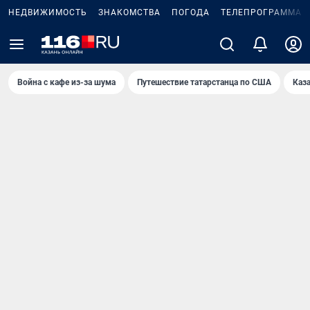
НЕДВИЖИМОСТЬ
ЗНАКОМСТВА
ПОГОДА
ТЕЛЕПРОГРАММА
Война с кафе из-за шума
Путешествие татарстанца по США
Каз