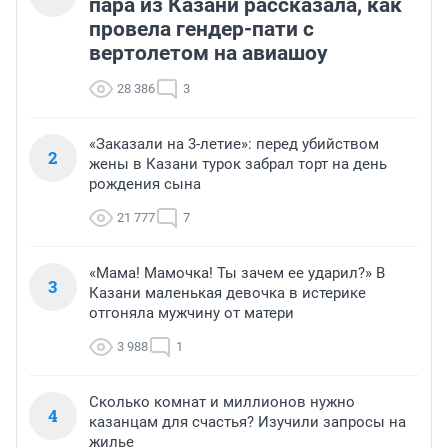
пара из Казани рассказала, как
провела гендер-пати с
вертолетом на авиашоу
28 386
3
«Заказали на 3-летие»: перед убийством
2
жены в Казани турок забрал торт на день
рождения сына
21 777
7
«Мама! Мамочка! Ты зачем ее ударил?» В
3
Казани маленькая девочка в истерике
отгоняла мужчину от матери
3 988
1
Сколько комнат и миллионов нужно
4
казанцам для счастья? Изучили запросы на
жилье