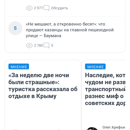
2 977
Обсудить
«Не мешают, а откровенно бесят»: что
5
продают казанцы на главной пешеходной
улице — Баумана
2 780
5
МНЕНИЕ
МНЕНИЕ
«За неделю две ночи
Наследие, кото
были страшные»:
чудом не разва
туристка рассказала об
транспортный 
отдыхе в Крыму
разнес миф о 
советских доро
Олег Арефьев