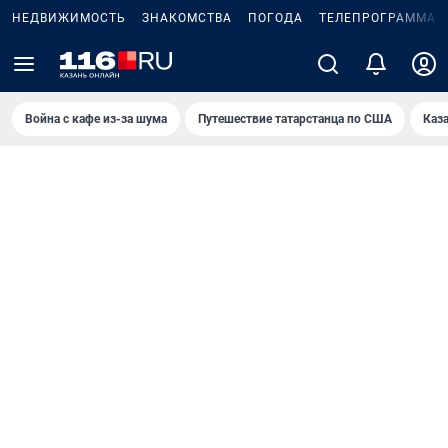
НЕДВИЖИМОСТЬ
ЗНАКОМСТВА
ПОГОДА
ТЕЛЕПРОГРАММА
Война с кафе из-за шума
Путешествие татарстанца по США
Каз