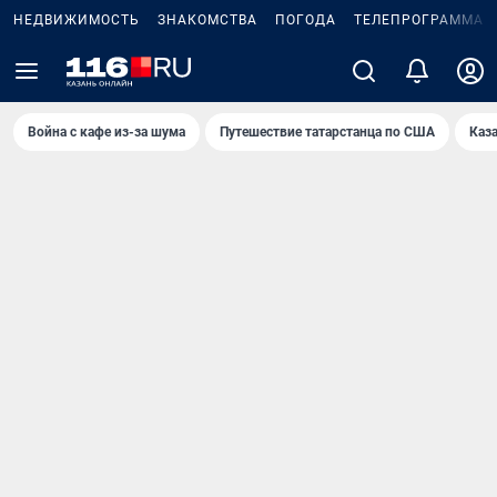
НЕДВИЖИМОСТЬ
ЗНАКОМСТВА
ПОГОДА
ТЕЛЕПРОГРАММА
Война с кафе из-за шума
Путешествие татарстанца по США
Каз