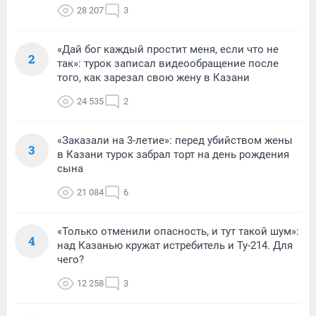
28 207
3
«Дай бог каждый простит меня, если что не
2
так»: турок записал видеообращение после
того, как зарезал свою жену в Казани
24 535
2
«Заказали на 3-летие»: перед убийством жены
3
в Казани турок забрал торт на день рождения
сына
21 084
6
«Только отменили опасность, и тут такой шум»:
4
над Казанью кружат истребитель и Ту-214. Для
чего?
12 258
3