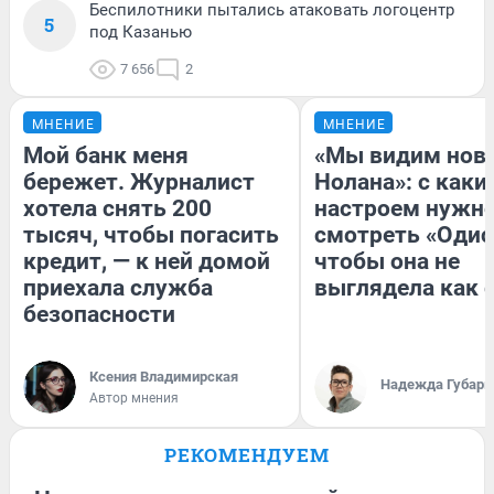
Беспилотники пытались атаковать логоцентр
5
под Казанью
7 656
2
МНЕНИЕ
МНЕНИЕ
Мой банк меня
«Мы видим нов
бережет. Журналист
Нолана»: с каки
хотела снять 200
настроем нужн
тысяч, чтобы погасить
смотреть «Одис
кредит, — к ней домой
чтобы она не
приехала служба
выглядела как 
безопасности
Ксения Владимирская
Надежда Губарь
Автор мнения
РЕКОМЕНДУЕМ