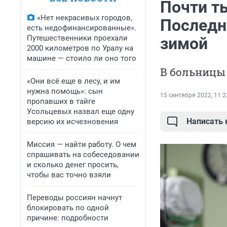
Почти т
«Нет некрасивых городов,
Последни
есть недофинансированные».
Путешественники проехали
зимой
2000 километров по Уралу на
машине — стоило ли оно того
В больницы 
«Они всё еще в лесу, и им
нужна помощь»: сын
15 сентября 2022, 11:2
пропавших в тайге
Усольцевых назвал еще одну
Написать
версию их исчезновения
Миссия — найти работу. О чем
спрашивать на собеседовании
и сколько денег просить,
чтобы вас точно взяли
Переводы россиян начнут
блокировать по одной
причине: подробности