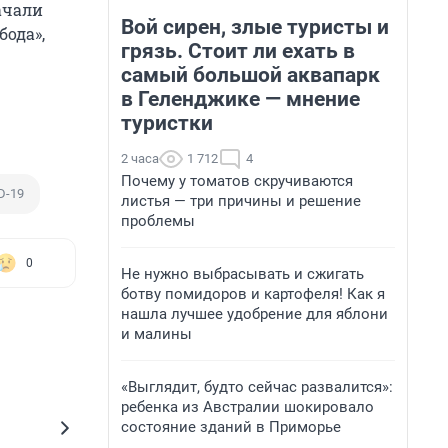
ачали
Вой сирен, злые туристы и
бода»,
грязь. Стоит ли ехать в
самый большой аквапарк
в Геленджике — мнение
туристки
2 часа
1 712
4
Почему у томатов скручиваются
D-19
листья — три причины и решение
проблемы
0
Не нужно выбрасывать и сжигать
ботву помидоров и картофеля! Как я
нашла лучшее удобрение для яблони
и малины
«Выглядит, будто сейчас развалится»:
ребенка из Австралии шокировало
состояние зданий в Приморье