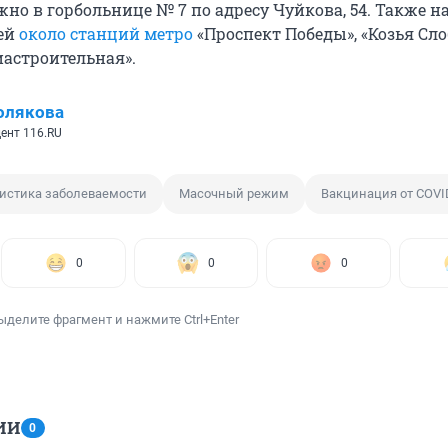
но в горбольнице № 7 по адресу Чуйкова, 54. Также н
ей
около станций метро
«Проспект Победы», «Козья Сло
иастроительная».
олякова
ент 116.RU
истика заболеваемости
Масочный режим
Вакцинация от COVI
0
0
0
ыделите фрагмент и нажмите Ctrl+Enter
ИИ
0