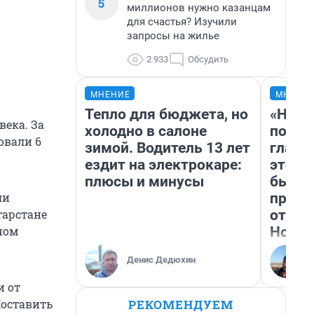
5
миллионов нужно казанцам
для счастья? Изучили
запросы на жилье
2 933
Обсудить
МНЕНИЕ
МНЕНИ
Тепло для бюджета, но
«Нико
века. За
холодно в салоне
побед
овали 6
зимой. Водитель 13 лет
главн
ездит на электрокаре:
этого
плюсы и минусы
бьет 
прока
ли
отзыв
тарстане
Нолан
дном
Денис Дедюхин
и от
РЕКОМЕНДУЕМ
Поставить