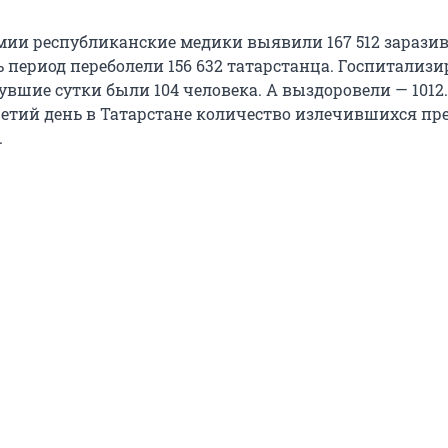
мии республиканские медики выявили 167 512 зарази
ь период переболели 156 632 татарстанца. Госпитализ
вшие сутки были 104 человека. А выздоровели — 1012.
ретий день в Татарстане количество излечившихся п
.