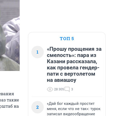
ТОП 5
«Прошу прощения за
1
смелость»: пара из
Казани рассказала,
как провела гендер-
пати с вертолетом
на авиашоу
28 305
3
левания
раз такие
«Дай бог каждый простит
рштаб на
2
меня, если что не так»: турок
записал видеообращение