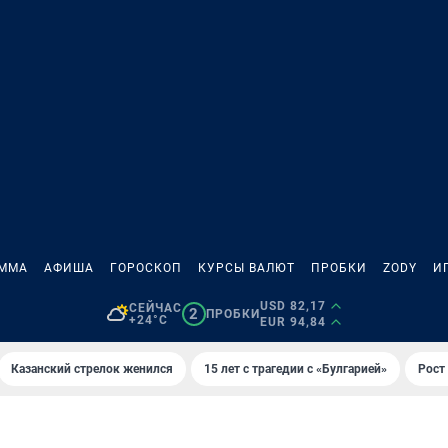
АММА
АФИША
ГОРОСКОП
КУРСЫ ВАЛЮТ
ПРОБКИ
ZODY
И
USD 82,17
СЕЙЧАС
2
ПРОБКИ
+24°C
EUR 94,84
Казанский стрелок женился
15 лет с трагедии с «Булгарией»
Рост 