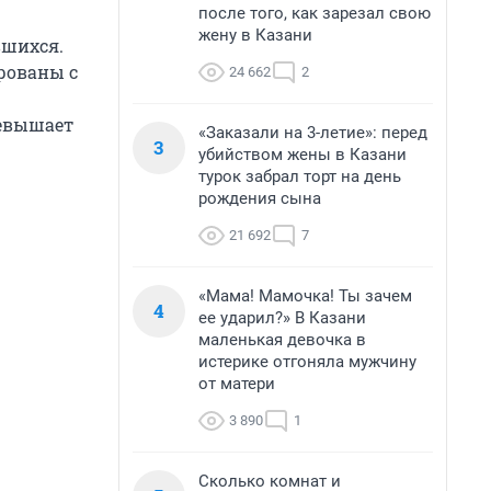
после того, как зарезал свою
жену в Казани
вшихся.
ированы с
24 662
2
ревышает
«Заказали на 3-летие»: перед
3
убийством жены в Казани
турок забрал торт на день
рождения сына
21 692
7
«Мама! Мамочка! Ты зачем
4
ее ударил?» В Казани
маленькая девочка в
истерике отгоняла мужчину
от матери
3 890
1
Сколько комнат и