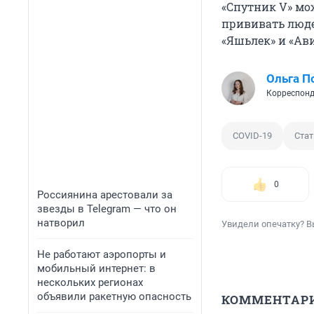
«Спутник V» мож
прививать люд
«Яшьлек» и «Ав
Ольга П
Корреспонд
COVID-19
Стат
0
Россиянина арестовали за
звезды в Telegram — что он
натворил
Увидели опечатку? В
Не работают аэропорты и
мобильный интернет: в
нескольких регионах
объявили ракетную опасность
КОММЕНТАР