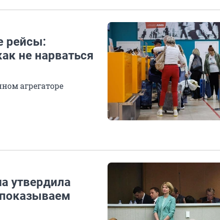
е рейсы:
ак не нарваться
нном агрегаторе
ма утвердила
 показываем