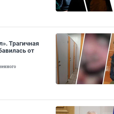
л». Трагичная
бавилась от
ненного