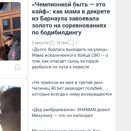
«Чемпионкой быть — это
кайф»: как мама в декрете
из Барнаула завоевала
золото на соревнованиях
по бодибилдингу
5 августа
13 264
1
«Долго боялась выходить на улицу».
Мама искалеченного бойца СВО — о
том, как спасает сына, который
разбился по пути к невесте
«Не привози их мне в третий раз».
Читинец 40 лет разводит голубей,
которые всегда к нему возвращаются
«Дед разбушевался»: SHAMAN довел
Мизулину — что он натворил