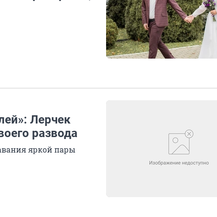
лей»: Лерчек
своего развода
авания яркой пары