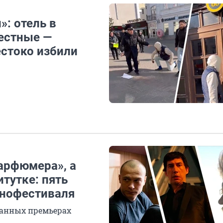
»: отель в
вестные —
естоко избили
арфюмера», а
тутке: пять
инофестиваля
данных премьерах