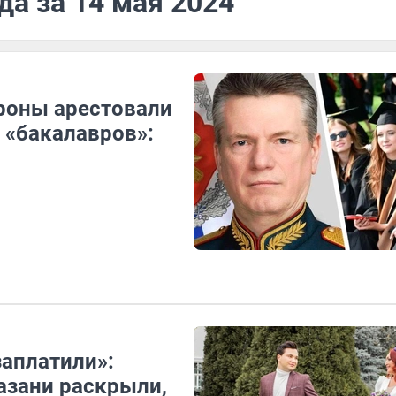
да за 14 мая 2024
роны арестовали
з «бакалавров»:
заплатили»:
азани раскрыли,