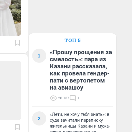
ТОП 5
«Прошу прощения за
1
смелость»: пара из
Казани рассказала,
как провела гендер-
пати с вертолетом
на авиашоу
28 137
1
«Лети, не хочу тебя знать»: в
2
суде зачитали переписку
жительницы Казани и мужа-