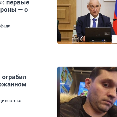
»: первые
ороны — о
вфеда
 ограбил
ержанном
адивостока