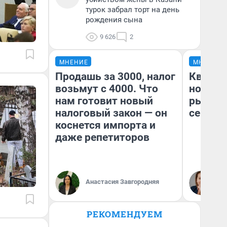
турок забрал торт на день
рождения сына
9 626
2
МНЕНИЕ
МНЕНИЕ
Продашь за 3000, налог
Кварти
возьмут с 4000. Что
но деш
нам готовит новый
рынок 
налоговый закон — он
сейчас
коснется импорта и
даже репетиторов
Ек
Анастасия Завгородняя
ди
не
РЕКОМЕНДУЕМ