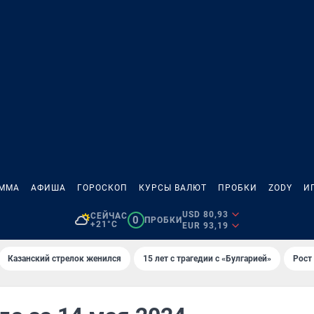
АММА
АФИША
ГОРОСКОП
КУРСЫ ВАЛЮТ
ПРОБКИ
ZODY
И
USD 80,93
СЕЙЧАС
0
ПРОБКИ
+21°C
EUR 93,19
Казанский стрелок женился
15 лет с трагедии с «Булгарией»
Рост 