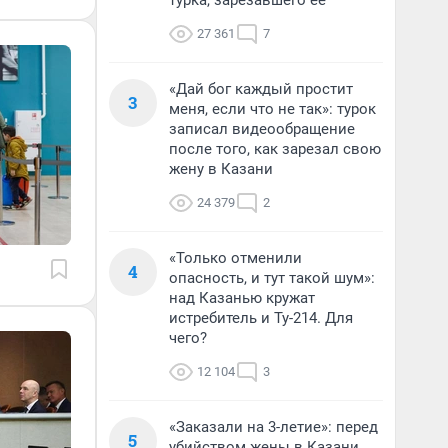
турка, зарезавшего ее
27 361
7
«Дай бог каждый простит
3
меня, если что не так»: турок
записал видеообращение
после того, как зарезал свою
жену в Казани
24 379
2
«Только отменили
4
опасность, и тут такой шум»:
над Казанью кружат
истребитель и Ту-214. Для
чего?
12 104
3
«Заказали на 3-летие»: перед
5
убийством жены в Казани