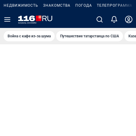
НЕДВИЖИМОСТЬ
ЗНАКОМСТВА
ПОГОДА
ТЕЛЕПРОГРАММА
Война с кафе из-за шума
Путешествие татарстанца по США
Каз