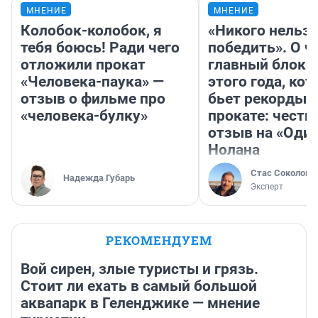
МНЕНИЕ
МНЕНИЕ
Колобок-колобок, я
«Никого нельз
тебя боюсь! Ради чего
победить». О ч
отложили прокат
главный блокб
«Человека-паука» —
этого года, ко
отзыв о фильме про
бьет рекорды 
«человека-булку»
прокате: честн
отзыв на «Оди
Нолана
Стас Соколов
Надежда Губарь
Эксперт
РЕКОМЕНДУЕМ
Вой сирен, злые туристы и грязь.
Стоит ли ехать в самый большой
аквапарк в Геленджике — мнение