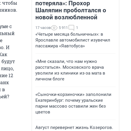
потеряла»: Прохор
: чтобы
Шаляпин проболтался о
нников.
новой возлюбленной
уме с
17 часов
5 911
1
альный
«Четыре месяца больничных»: в
е
Ярославле автомобилист изувечил
пассажира «Яавтобуса»
о. И
Как
 будут
«Мне сказали, что нам нужно
расстаться». Московского врача
 лицо,
уволили из клиники из-за мата в
ние 12
личном блоге
банк
 в
«Сыночки-корзиночки» заполонили
ьей?
Екатеринбург: почему уральские
парни массово оставили жен без
цветов
Август перевернет жизнь Козерогов.