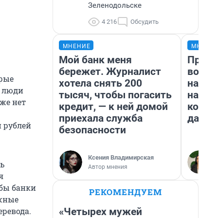
Зеленодольске
4 216
Обсудить
МНЕНИЕ
МНЕНИ
Мой банк меня
Прода
бережет. Журналист
возьм
орые
хотела снять 200
нам г
, люди
тысяч, чтобы погасить
налог
уже нет
кредит, — к ней домой
косне
приехала служба
даже 
н рублей
безопасности
Ксения Владимирская
ть
Автор мнения
я
обы банки
РЕКОМЕНДУЕМ
ежные
«Четырех мужей
еревода.