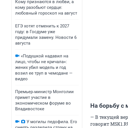
Кому признаются в любви, а
кому разобьют сердце:
любовный гороскоп на август
ЕГЭ хотят отменить к 2027
году: в Госдуме уже
придумали замену. Новости 6
августа
«Подушкой надавил на
лицо, чтобы не кричала»:
жених убил модель и год
возил ее труп в чемодане —
видео
Премьер‑министр Монголии
примет участие в
экономическом форуме во
На борьбу с
Владивостоке
— В текущей вер
У могилы педофила. Его
говорит MSK1.
смерть разделила страну на