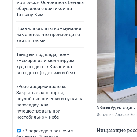
мой риск». Основатель Levrana
обрушился с критикой на
Татьяну Ким
Правила оплаты коммуналки
изменятся: что произойдет с
квитанциями
Танцуем под шадэ, поем
«Немерено» и медитируем:
куда сходить в Казани на
выходных (с детьми и без)
«Рейс задерживается».
Закрытые аэропорты,
неудобные ночевки и сутки на
пересадку: как
В банки будем ходить 
путешествовать при
Источник: 
Алексей Вол
нестабильном небе
Нищающие росси
«В переходе с вонючим