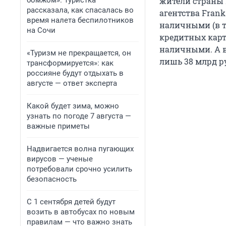
бомжом». Туристка
жители страны в
рассказала, как спасалась во
агентства Fran
время налета беспилотников
наличными (в т
на Сочи
кредитных карт)
наличными. А во
«Туризм не прекращается, он
лишь 38 млрд ру
трансформируется»: как
россияне будут отдыхать в
августе — ответ эксперта
Какой будет зима, можно
узнать по погоде 7 августа —
важные приметы
Надвигается волна пугающих
вирусов — ученые
потребовали срочно усилить
безопасность
С 1 сентября детей будут
возить в автобусах по новым
правилам — что важно знать