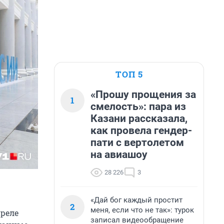
ТОП 5
«Прошу прощения за
1
смелость»: пара из
Казани рассказала,
как провела гендер-
пати с вертолетом
на авиашоу
28 226
3
«Дай бог каждый простит
2
меня, если что не так»: турок
преле
записал видеообращение