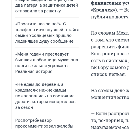
финансовых усл
два лагеря, а защитника детей
«Кредчек»)
.
— В
отправила за решетку
публично досту
«Простите нас за всё». С
телефона исчезнувшей в тайге
По словам Мехт
семьи Усольцевых пришло
о том, что сист
леденящее душу сообщение
разрешить физл
Контролировать
«Меня годами преследует
бывшая любовница мужа: она
есть в системах
портит жилье и угрожает».
выбору самого 
Реальная история
список нельзя.
«Не едем до деревни, а
На самом деле з
крадемся»: нижнекамцы
пожаловались на состояние
мошенничеством
дороги, которая испортилась
за сезон
— Если распрос
то, во-первых, 
Роспотребнадзор
прокомментировал жалобы
называемом «са