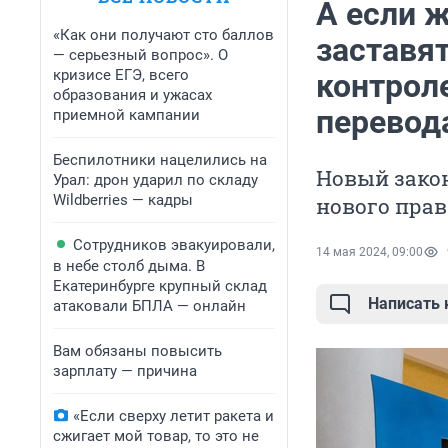
А если 
«Как они получают сто баллов
заставя
— серьезный вопрос». О
кризисе ЕГЭ, всего
контрол
образования и ужасах
перевод
приемной кампании
Беспилотники нацелились на
Новый зако
Урал: дрон ударил по складу
Wildberries — кадры
нового прав
Сотрудников эвакуировали,
14 мая 2024, 09:00
в небе столб дыма. В
Екатеринбурге крупный склад
Написать
атаковали БПЛА — онлайн
Вам обязаны повысить
зарплату — причина
«Если сверху летит ракета и
сжигает мой товар, то это не