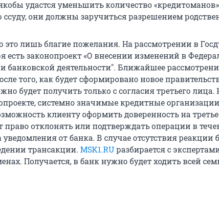
якобы удастся уменьшить количество «кредитоманов»
 ссуду, они должны заручиться разрешением родстве
о это лишь благие пожелания. На рассмотрении в Госд
я есть законопроект «О внесении изменений в Федер
х и банковской деятельности". Ближайшее рассмотрени
осле того, как будет сформировано новое правительств
жно будет получить только с согласия третьего лица. 
нопроекте, системно значимые кредитные организации
озможность клиенту оформить доверенность на третье
т право отклонять или подтверждать операции в тече
 уведомления от банка. В случае отсутствия реакции 
едении трансакции.
MSK1.RU
разбирается с экспертами
нах. Получается, в банк нужно будет ходить всей сем