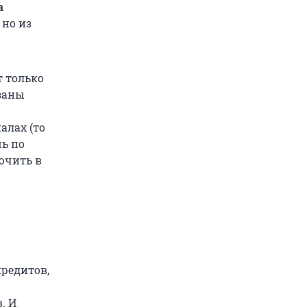
а
 но из
т только
язаны
алах (то
шь по
ючить в
редитов,
. И