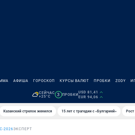
АММА
АФИША
ГОРОСКОП
КУРСЫ ВАЛЮТ
ПРОБКИ
ZODY
И
USD 81,41
СЕЙЧАС
3
ПРОБКИ
+25°C
EUR 94,06
Казанский стрелок женился
15 лет с трагедии с «Булгарией»
Рост 
С-2026
ЭКСПЕРТ