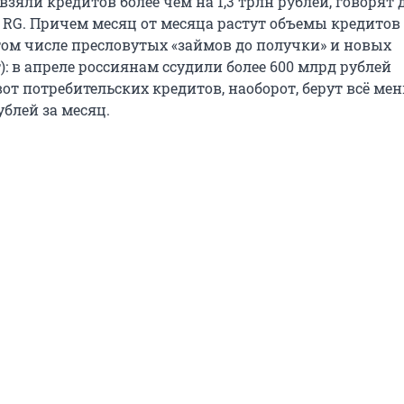
зяли кредитов более чем на 1,3 трлн рублей, говорят
k RG. Причем месяц от месяца растут объемы кредитов
ом числе пресловутых «займов до получки» и новых
: в апреле россиянам ссудили более 600 млрд рублей
т потребительских кредитов, наоборот, берут всё мен
блей за месяц.