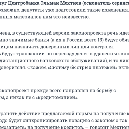
уг Центробанка Эльман Мехтиев (основатель сервис
озможно, депутаты уже подготовили такие изменения,
пных материалов нам это неизвестно.
иева, в существующей версии законопроекта речь иде
емно значимые банки (а их в России всего 13) будут об
ицам назначать доверенных лиц для контроля.
 будут транзакции по переводу денег в удаленных кан
 дистанционного банковского обслуживания), и то ли
доверителя. Скажем, «Систему быстрых платежей» вкл
аконопроект прежде всего направлен на борьбу с
, а никак не с «кредитоманией».
транять действие предлагаемой нормы на получение к
надо будет синхронизировать новацию с законом о так
мозапрете» на получение кредитов, — говорит Мехтиев