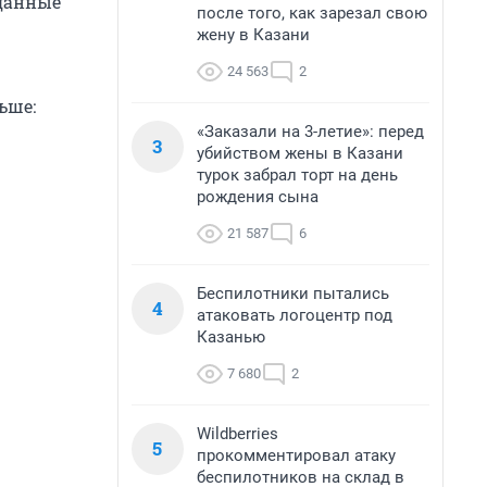
 данные
после того, как зарезал свою
жену в Казани
24 563
2
ьше:
«Заказали на 3-летие»: перед
3
убийством жены в Казани
турок забрал торт на день
рождения сына
21 587
6
Беспилотники пытались
4
атаковать логоцентр под
Казанью
7 680
2
Wildberries
5
прокомментировал атаку
беспилотников на склад в