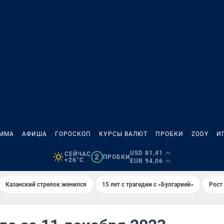
АММА
АФИША
ГОРОСКОП
КУРСЫ ВАЛЮТ
ПРОБКИ
ZODY
И
USD 81,41
СЕЙЧАС
2
ПРОБКИ
+26°C
EUR 94,06
Казанский стрелок женился
15 лет с трагедии с «Булгарией»
Рост 