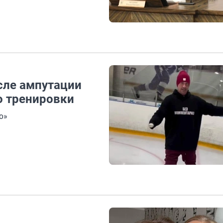
сле ампутации
о тренировки
о»