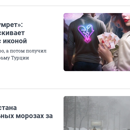
умрет»:
скивает
с иконой
о, а потом получил
рьму Турции
стана
ных морозах за