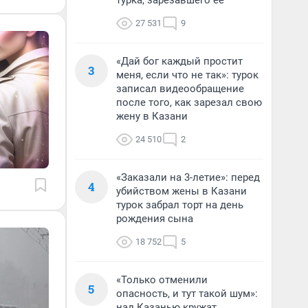
турка, зарезавшего ее
27 531
9
«Дай бог каждый простит
3
меня, если что не так»: турок
записал видеообращение
после того, как зарезал свою
жену в Казани
24 510
2
«Заказали на 3-летие»: перед
4
убийством жены в Казани
турок забрал торт на день
рождения сына
18 752
5
«Только отменили
5
опасность, и тут такой шум»:
над Казанью кружат