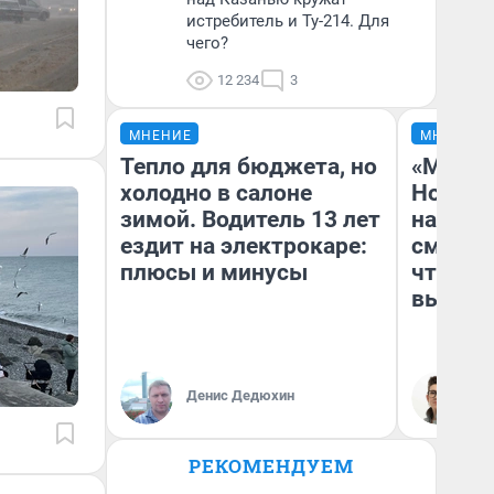
истребитель и Ту-214. Для
чего?
12 234
3
МНЕНИЕ
МНЕНИЕ
Тепло для бюджета, но
«Мы ви
холодно в салоне
Нолана
зимой. Водитель 13 лет
настро
ездит на электрокаре:
смотре
плюсы и минусы
чтобы 
выгляд
Денис Дедюхин
На
РЕКОМЕНДУЕМ