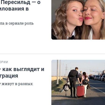
 Пересильд — о
илования в
а в сериале роль
ОРИИ
— как выглядит и
играция
у живут в разных