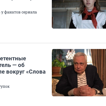
 у фанатов сериала
петентные
тель — об
ле вокруг «Слова
тупок