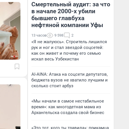
Смертельный аудит: за что
в начале 2000-х убили
бывшего главбуха
нефтяной компании Уфы
13 часов
9 598
2
«Я не жалуюсь». Строитель лишился
рук и ног и стал звездой соцсетей:
как он живет и почему его семью
искал весь Узбекистан
AI-AINA: Атака на соцсети депутатов,
бюджета вузов не хватило лучшим и
сколько стоит арбуз
«Мы начали в самое нестабильное
время»: как многодетная мама из
Архангельска создала свой бизнес
«Это тот, кого ты травила»: прикамца