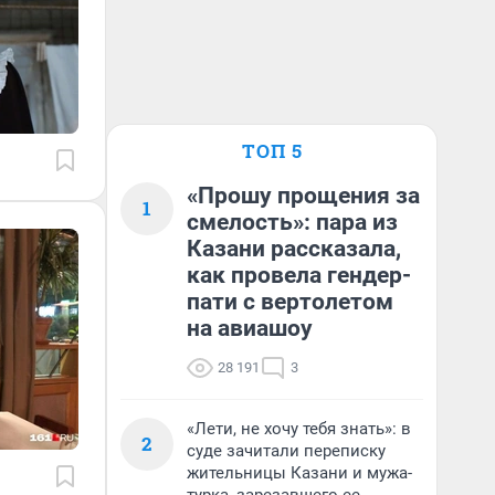
ТОП 5
«Прошу прощения за
1
смелость»: пара из
Казани рассказала,
как провела гендер-
пати с вертолетом
на авиашоу
28 191
3
«Лети, не хочу тебя знать»: в
2
суде зачитали переписку
жительницы Казани и мужа-