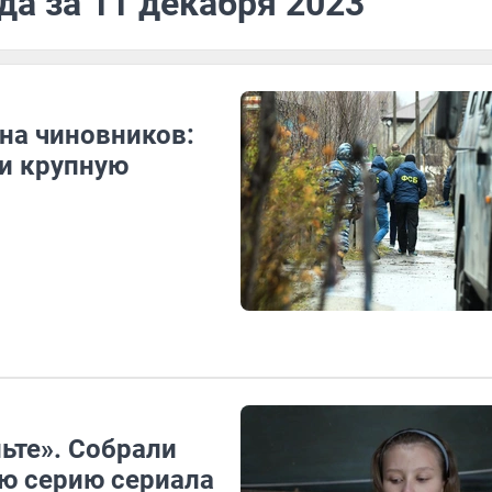
да за 11 декабря 2023
на чиновников:
ли крупную
льте». Собрали
ю серию сериала