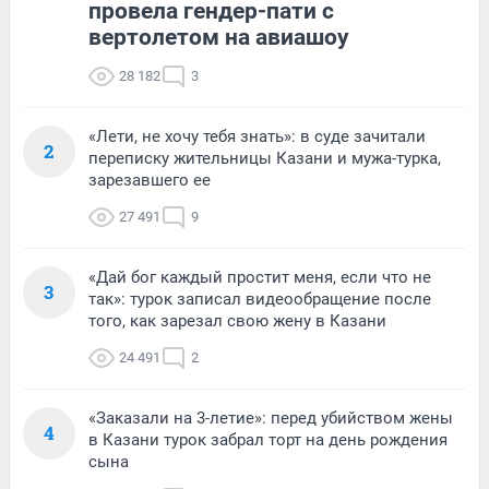
провела гендер-пати с
вертолетом на авиашоу
28 182
3
«Лети, не хочу тебя знать»: в суде зачитали
2
переписку жительницы Казани и мужа-турка,
зарезавшего ее
27 491
9
«Дай бог каждый простит меня, если что не
3
так»: турок записал видеообращение после
того, как зарезал свою жену в Казани
24 491
2
«Заказали на 3-летие»: перед убийством жены
4
в Казани турок забрал торт на день рождения
сына