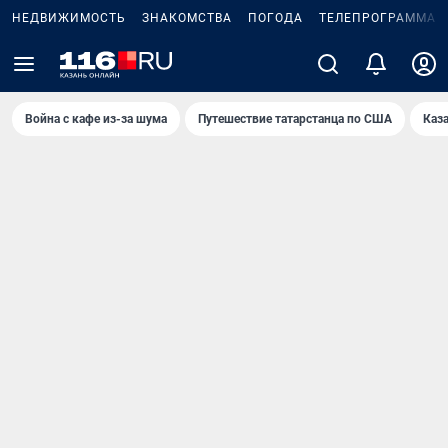
НЕДВИЖИМОСТЬ
ЗНАКОМСТВА
ПОГОДА
ТЕЛЕПРОГРАММА
Война с кафе из-за шума
Путешествие татарстанца по США
Каз