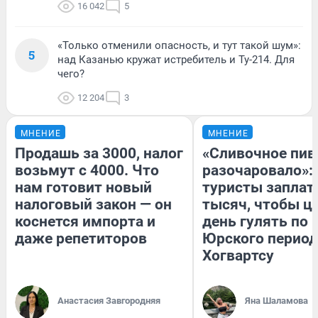
16 042
5
«Только отменили опасность, и тут такой шум»:
5
над Казанью кружат истребитель и Ту-214. Для
чего?
12 204
3
МНЕНИЕ
МНЕНИЕ
Продашь за 3000, налог
«Сливочное пив
возьмут с 4000. Что
разочаровало»:
нам готовит новый
туристы заплат
налоговый закон — он
тысяч, чтобы ц
коснется импорта и
день гулять по 
даже репетиторов
Юрского период
Хогвартсу
Анастасия Завгородняя
Яна Шаламова