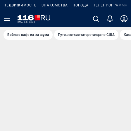
НЕДВИЖИМОСТЬ
ЗНАКОМСТВА
ПОГОДА
ТЕЛЕПРОГРАММА
Война с кафе из-за шума
Путешествие татарстанца по США
Каз