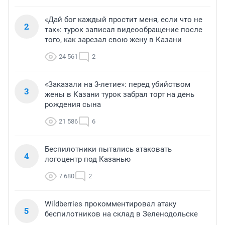
«Дай бог каждый простит меня, если что не
2
так»: турок записал видеообращение после
того, как зарезал свою жену в Казани
24 561
2
«Заказали на 3-летие»: перед убийством
3
жены в Казани турок забрал торт на день
рождения сына
21 586
6
Беспилотники пытались атаковать
4
логоцентр под Казанью
7 680
2
Wildberries прокомментировал атаку
5
беспилотников на склад в Зеленодольске