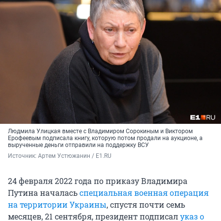
Людмила Улицкая вместе с Владимиром Сорокиным и Виктором
Ерофеевым подписала книгу, которую потом продали на аукционе, а
вырученные деньги отправили на поддержку ВСУ
Источник: 
Артем Устюжанин / E1.RU
24 февраля 2022 года по приказу Владимира
Путина началась
специальная военная операция
на территории Украины
, спустя почти семь
месяцев, 21 сентября, президент подписал
указ о