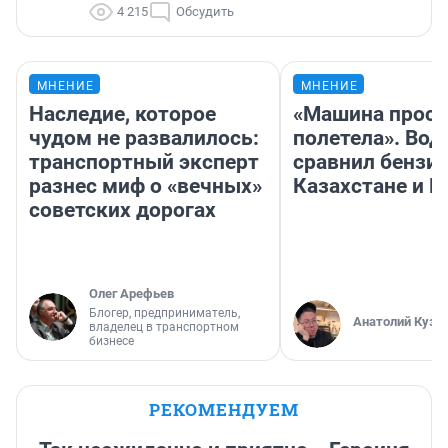
4 215
Обсудить
МНЕНИЕ
МНЕНИЕ
Наследие, которое
«Машина прост
чудом не развалилось:
полетела». Вод
транспортный эксперт
сравнил бензин
разнес миф о «вечных»
Казахстане и Р
советских дорогах
Олег Арефьев
Блогер, предприниматель,
Анатолий Кузн
владелец в транспортном
бизнесе
РЕКОМЕНДУЕМ