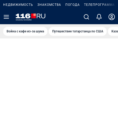
НЕДВИЖИМОСТЬ
ЗНАКОМСТВА
ПОГОДА
ТЕЛЕПРОГРАММА
Война с кафе из-за шума
Путешествие татарстанца по США
Каз