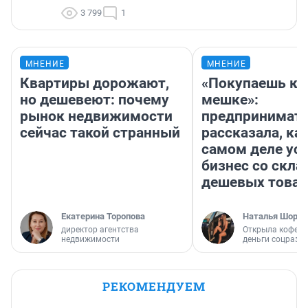
3 799
1
МНЕНИЕ
МНЕНИЕ
Квартиры дорожают,
«Покупаешь ко
но дешевеют: почему
мешке»:
рынок недвижимости
предпринимат
сейчас такой странный
рассказала, как
самом деле ус
бизнес со скл
дешевых това
Екатерина Торопова
Наталья Шорох
директор агентства
Открыла кофейн
недвижимости
деньги соцразв
РЕКОМЕНДУЕМ