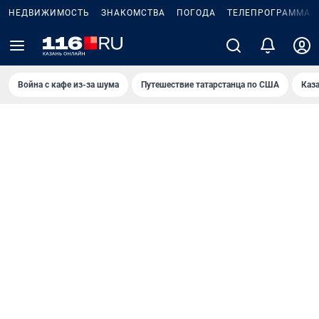
НЕДВИЖИМОСТЬ
ЗНАКОМСТВА
ПОГОДА
ТЕЛЕПРОГРАММА
Война с кафе из-за шума
Путешествие татарстанца по США
Каз