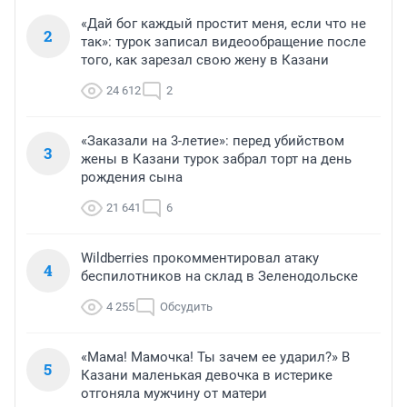
«Дай бог каждый простит меня, если что не
2
так»: турок записал видеообращение после
того, как зарезал свою жену в Казани
24 612
2
«Заказали на 3-летие»: перед убийством
3
жены в Казани турок забрал торт на день
рождения сына
21 641
6
Wildberries прокомментировал атаку
4
беспилотников на склад в Зеленодольске
4 255
Обсудить
«Мама! Мамочка! Ты зачем ее ударил?» В
5
Казани маленькая девочка в истерике
отгоняла мужчину от матери