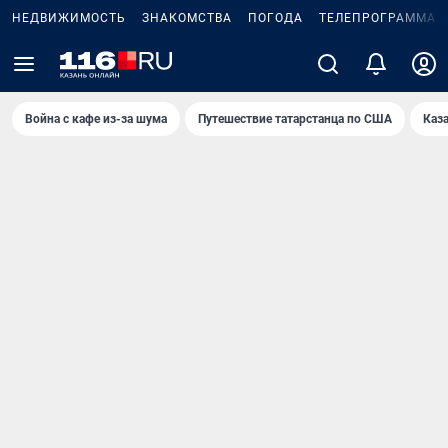
НЕДВИЖИМОСТЬ
ЗНАКОМСТВА
ПОГОДА
ТЕЛЕПРОГРАММА
Война с кафе из-за шума
Путешествие татарстанца по США
Каз