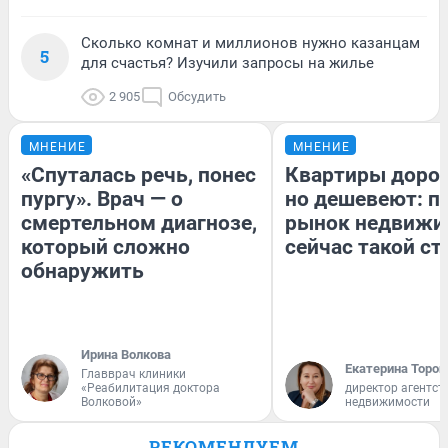
Сколько комнат и миллионов нужно казанцам
5
для счастья? Изучили запросы на жилье
2 905
Обсудить
МНЕНИЕ
МНЕНИЕ
«Спуталась речь, понес
Квартиры доро
пургу». Врач — о
но дешевеют: п
смертельном диагнозе,
рынок недвижи
который сложно
сейчас такой с
обнаружить
Ирина Волкова
Екатерина Тороп
Главврач клиники
«Реабилитация доктора
директор агентст
Волковой»
недвижимости
РЕКОМЕНДУЕМ