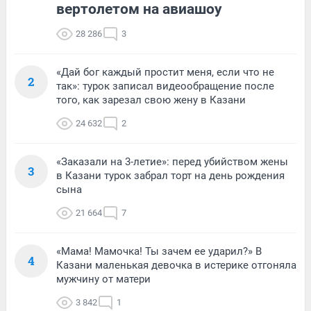
вертолетом на авиашоу
28 286
3
«Дай бог каждый простит меня, если что не
2
так»: турок записал видеообращение после
того, как зарезал свою жену в Казани
24 632
2
«Заказали на 3-летие»: перед убийством жены
3
в Казани турок забрал торт на день рождения
сына
21 664
7
«Мама! Мамочка! Ты зачем ее ударил?» В
4
Казани маленькая девочка в истерике отгоняла
мужчину от матери
3 842
1