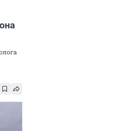
зона
олога