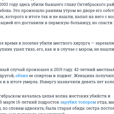
в 2003 году здесь убили бывшего главу Октябрьского ра
абова. Это произошло ранним утром во дворе его собс
к, которого в итоге так и не нашли, напал на него с н
ацией его доставили в пермскую больницу, но спасти 
е время в поселке убили местного хирурга — зарезал
упник ушел тихо, его, как и в случае с мэром, не нашли
ный случай произошел в 2019 году. 42-летний местны
другой,
облил
ее спиртом и поджег. Женщина получил
 и в итоге умерла. Извергу назначили девять лет кол
ктябрьском началась целая волна жестоких убийств и
В марте 16-летний подросток
зарубил топором
отца, ма
, по словам адвоката, была старая обида: сестра посто