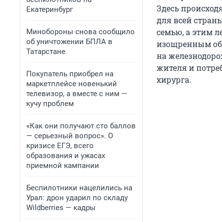
Здесь происходя
Екатеринбург
для всей страны
семью, а этим 
Минобороны снова сообщило
об уничтожении БПЛА в
изощренным об
Татарстане
на железнодоро
жителя и потреб
Покупатель приобрел на
хирурга.
маркетплейсе новенький
телевизор, а вместе с ним —
кучу проблем
«Как они получают сто баллов
— серьезный вопрос». О
кризисе ЕГЭ, всего
образования и ужасах
приемной кампании
Беспилотники нацелились на
Урал: дрон ударил по складу
Wildberries — кадры