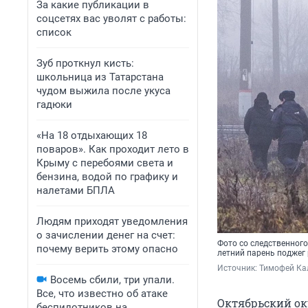
За какие публикации в
соцсетях вас уволят с работы:
список
Зуб проткнул кисть:
школьница из Татарстана
чудом выжила после укуса
гадюки
«На 18 отдыхающих 18
поваров». Как проходит лето в
Крыму с перебоями света и
бензина, водой по графику и
налетами БПЛА
Людям приходят уведомления
о зачислении денег на счет:
Фото со следственного
почему верить этому опасно
летний парень поджег
Источник: 
Тимофей Ка
Восемь сбили, три упали.
Все, что известно об атаке
Октябрьский ок
беспилотников на