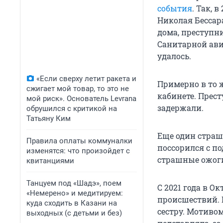
события
. Так, 
Николая Бессар
дома, преступни
Санитарной ави
удалось.
«Если сверху летит ракета и
Примерно в то ж
сжигает мой товар, то это не
кабинете. Прест
мой риск». Основатель Levrana
задержали.
обрушился с критикой на
Татьяну Ким
Еще один страш
Правила оплаты коммуналки
поссорился с по
изменятся: что произойдет с
страшные ожоги
квитанциями
Танцуем под «Шадэ», поем
С 2021 года в О
«Немерено» и медитируем:
происшествий. 
куда сходить в Казани на
сестру. Мотивом
выходных (с детьми и без)