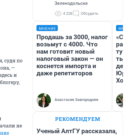
Зеленодольске
4 228
Обсудить
МНЕНИЕ
МНЕНИ
Продашь за 3000, налог
«Слив
возьмут с 4000. Что
разоч
нам готовит новый
турис
налоговый закон — он
тысяч
, судя по
коснется импорта и
день 
она, —
даже репетиторов
Юрско
здесь и
Хогва
блогеру,
Анастасия Завгородняя
я
РЕКОМЕНДУЕМ
ачали не
Ученый АлтГУ рассказала,
вние