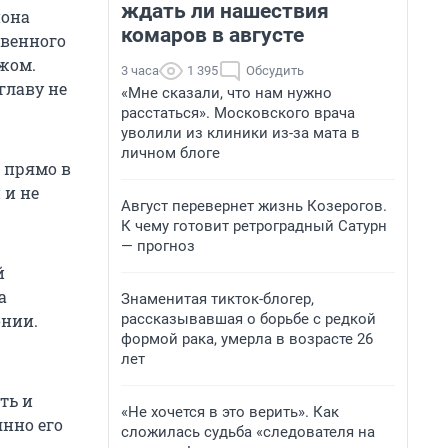
ждать ли нашествия
йона
комаров в августе
твенного
ожом.
3 часа
1 395
Обсудить
главу не
«Мне сказали, что нам нужно
расстаться». Московского врача
уволили из клиники из-за мата в
личном блоге
и прямо в
 и не
Август перевернет жизнь Козерогов.
К чему готовит ретроградный Сатурн
— прогноз
й
а
Знаменитая тикток-блогер,
рассказывавшая о борьбе с редкой
онии.
формой рака, умерла в возрасте 26
лет
ть и
«Не хочется в это верить». Как
янно его
сложилась судьба «следователя на