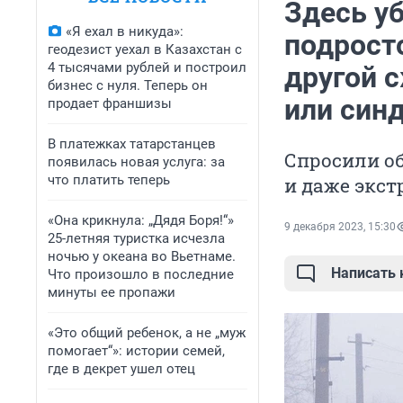
Здесь уб
«Я ехал в никуда»:
подрост
геодезист уехал в Казахстан с
4 тысячами рублей и построил
другой 
бизнес с нуля. Теперь он
или син
продает франшизы
В платежках татарстанцев
Спросили об
появилась новая услуга: за
что платить теперь
и даже экст
«Она крикнула: „Дядя Боря!“»
9 декабря 2023, 15:30
25-летняя туристка исчезла
ночью у океана во Вьетнаме.
Написать
Что произошло в последние
минуты ее пропажи
«Это общий ребенок, а не „муж
помогает“»: истории семей,
где в декрет ушел отец