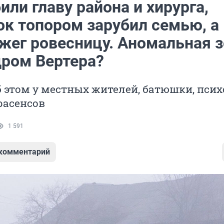
или главу района и хирурга,
ок топором зарубил семью, а
сжег ровесницу. Аномальная 
дром Вертера?
 этом у местных жителей, батюшки, псих
расенсов
1 591
 комментарий