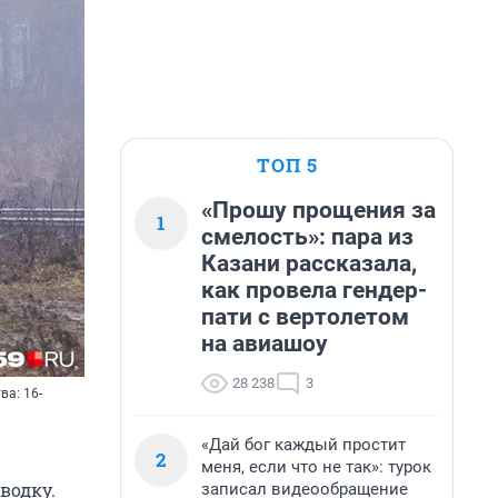
ТОП 5
«Прошу прощения за
1
смелость»: пара из
Казани рассказала,
как провела гендер-
пати с вертолетом
на авиашоу
28 238
3
ва: 16-
«Дай бог каждый простит
2
меня, если что не так»: турок
водку.
записал видеообращение