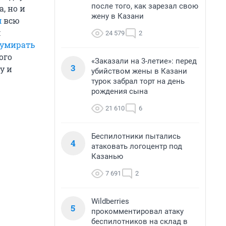
после того, как зарезал свою
, но и
жену в Казани
м
всю
м
24 579
2
 умирать
ого
«Заказали на 3-летие»: перед
3
у и
убийством жены в Казани
турок забрал торт на день
рождения сына
21 610
6
Беспилотники пытались
4
атаковать логоцентр под
Казанью
7 691
2
Wildberries
5
прокомментировал атаку
беспилотников на склад в