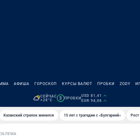
АММА
АФИША
ГОРОСКОП
КУРСЫ ВАЛЮТ
ПРОБКИ
ZODY
И
USD 81,41
СЕЙЧАС
3
ПРОБКИ
+28°C
EUR 94,06
Казанский стрелок женился
15 лет с трагедии с «Булгарией»
Рост 
ОБЛЕМА