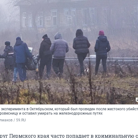
 эксперимента в Октябрьском, который был проведен после жестокого убийст
 ровесницу и оставил умирать на железнодорожных путях
лмаков / 59.RU
руг Пермского края часто попадает в криминальную с