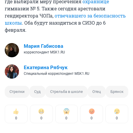
где выбирали меру пресечения
охраннице
гимназии № 5. Также сегодня арестовали
гендиректора ЧОПа,
отвечавшего за безопасность
школы
. Оба будут находиться в СИЗО до 6
февраля.
Мария Габисова
корреспондент MSK1.RU
Екатерина Рябчук
Специальный корреспондент MSK1.RU
Стрелки
Суд
Стрельба в школе
Отец
Брянск
0
0
0
0
0