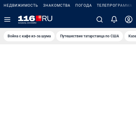
НЕДВИЖИМОСТЬ
ЗНАКОМСТВА
ПОГОДА
ТЕЛЕПРОГРАММА
Война с кафе из-за шума
Путешествие татарстанца по США
Каз