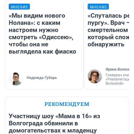
МНЕНИЕ
МНЕНИЕ
«Мы видим нового
«Спуталась реч
Нолана»: с каким
пургу». Врач — 
настроем нужно
смертельном д
смотреть «Одиссею»,
который слож
чтобы она не
обнаружить
выглядела как фиаско
Ирина Волкова
Главврач клини
Надежда Губарь
«Реабилитация 
Волковой»
РЕКОМЕНДУЕМ
Участницу шоу «Мама в 16» из
Волгограда обвинили в
домогательствах к младенцу