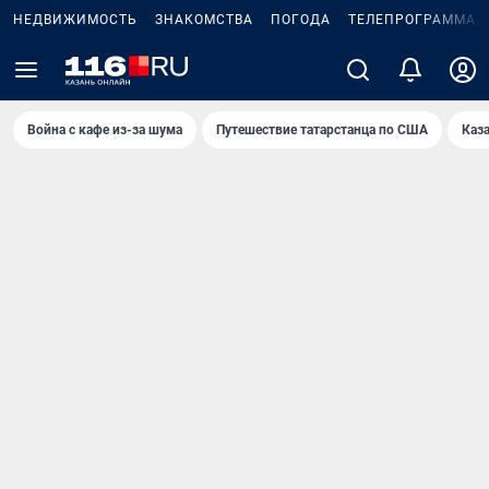
НЕДВИЖИМОСТЬ
ЗНАКОМСТВА
ПОГОДА
ТЕЛЕПРОГРАММА
Война с кафе из-за шума
Путешествие татарстанца по США
Каз