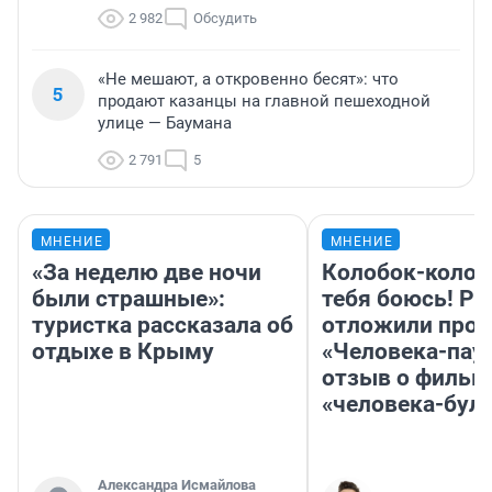
2 982
Обсудить
«Не мешают, а откровенно бесят»: что
5
продают казанцы на главной пешеходной
улице — Баумана
2 791
5
МНЕНИЕ
МНЕНИЕ
«За неделю две ночи
Колобок-колобо
были страшные»:
тебя боюсь! Ра
туристка рассказала об
отложили прок
отдыхе в Крыму
«Человека-пау
отзыв о фильм
«человека-бул
Александра Исмайлова