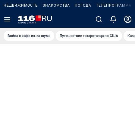
НЕДВИЖИМОСТЬ
ЗНАКОМСТВА
ПОГОДА
ТЕЛЕПРОГРАММА
Война с кафе из-за шума
Путешествие татарстанца по США
Каз