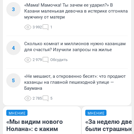
«Мама! Мамочка! Ты зачем ее ударил?» В
3
Казани маленькая девочка в истерике отгоняла
мужчину от матери
3 992
1
Сколько комнат и миллионов нужно казанцам
4
для счастья? Изучили запросы на жилье
2 979
Обсудить
«Не мешают, а откровенно бесят»: что продают
5
казанцы на главной пешеходной улице —
Баумана
2 785
5
МНЕНИЕ
МНЕНИЕ
«Мы видим нового
«За неделю две
Нолана»: с каким
были страшные