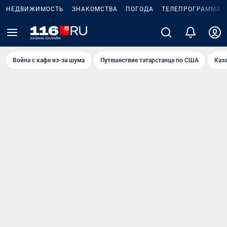
НЕДВИЖИМОСТЬ
ЗНАКОМСТВА
ПОГОДА
ТЕЛЕПРОГРАММА
Война с кафе из-за шума
Путешествие татарстанца по США
Каз