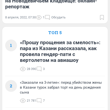
на Новодевичьем кладбище: онлайн-
репортаж
8 апреля, 2022, 07:30
1
Обсудить
ТОП 5
«Прошу прощения за смелость»:
1
пара из Казани рассказала, как
провела гендер-пати с
вертолетом на авиашоу
28 390
3
«Заказали на 3-летие»: перед убийством жены
2
в Казани турок забрал торт на день рождения
сына
21 781
7