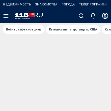
НЕДВИЖИМОСТЬ
ЗНАКОМСТВА
ПОГОДА
ТЕЛЕПРОГРАММА
Война с кафе из-за шума
Путешествие татарстанца по США
Каз