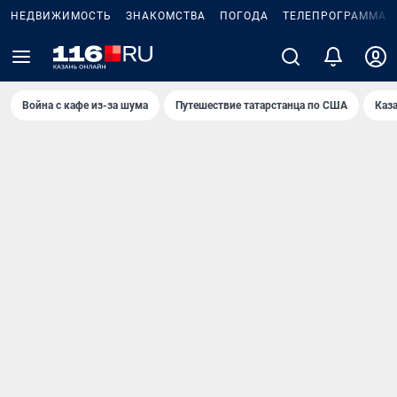
НЕДВИЖИМОСТЬ
ЗНАКОМСТВА
ПОГОДА
ТЕЛЕПРОГРАММА
Война с кафе из-за шума
Путешествие татарстанца по США
Каз