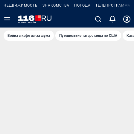
НЕДВИЖИМОСТЬ
ЗНАКОМСТВА
ПОГОДА
ТЕЛЕПРОГРАММА
Война с кафе из-за шума
Путешествие татарстанца по США
Каз