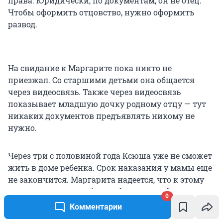
права. Юридически, по документам, он не отец.
Чтобы оформить отцовство, нужно оформить
развод.
На свидание к Маргарите пока никто не
приезжал. Со старшими детьми она общается
через видеосвязь. Также через видеосвязь
показывает младшую дочку родному отцу — тут
никаких документов предъявлять никому не
нужно.
Через три с половиной года Ксюша уже не сможет
жить в доме ребенка. Срок наказания у мамы еще
не закончится. Маргарита надеется, что к этому
времени отцовство будет оформлено официально,
0
дочка не попадет в детский дом и будет ждать ее
Комментарии
на свободе вместе с папой.