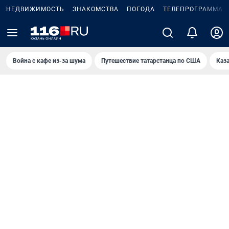
НЕДВИЖИМОСТЬ
ЗНАКОМСТВА
ПОГОДА
ТЕЛЕПРОГРАММА
Война с кафе из-за шума
Путешествие татарстанца по США
Каз