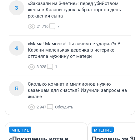
«Заказали на 3-летие»: перед убийством
3
жены в Казани турок забрал торт на день
рождения сына
21 716
7
«Мама! Мамочка! Ты зачем ее ударил?» В
4
Казани маленькая девочка в истерике
отгоняла мужчину от матери
3 928
1
Сколько комнат и миллионов нужно
5
казанцам для счастья? Изучили запросы на
жилье
2 947
Обсудить
МНЕНИЕ
МНЕНИЕ
«Покупаешь кота в
Продашь за 300