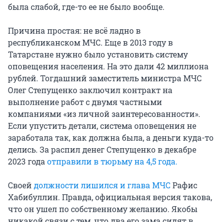
была слабой, где-то ее не было вообще.
Причина простая: не всё ладно в
республиканском МЧС. Еще в 2013 году в
Татарстане нужно было установить систему
оповещения населения. На это дали 42 миллиона
рублей. Тогдашний заместитель министра МЧС
Олег Степущенко заключил контракт на
выполнение работ с двумя частными
компаниями «из личной заинтересованности».
Если упустить детали, система оповещения не
заработала так, как должна была, а деньги куда-то
делись. За распил денег Степущенко в декабре
2023 года
отправили в тюрьму на 4,5 года.
Своей
должности лишился и глава МЧС
Рафис
Хабибуллин. Правда, официальная версия такова,
что он ушел по собственному желанию. Якобы
никакой связи с тем, что два его зама сидят в