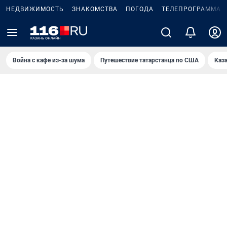
НЕДВИЖИМОСТЬ
ЗНАКОМСТВА
ПОГОДА
ТЕЛЕПРОГРАММА
Война с кафе из-за шума
Путешествие татарстанца по США
Каз