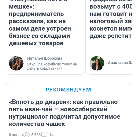
мешке»:
возьмут с 4000
предприниматель
нам готовит н
рассказала, как на
налоговый зако
самом деле устроен
коснется импор
бизнес со складами
даже репетито
дешевых товаров
Наталья Шорохова
Анастасия Зав
Открыла кофейную точку на
деньги соцразвития
РЕКОМЕНДУЕМ
«Вплоть до диареи»: как правильно
пить иван-чай — новосибирский
нутрициолог подсчитал допустимое
количество чашек
8 часов
5 636
14