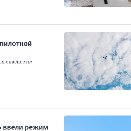
спилотной
ая опасность»
нь ввели режим