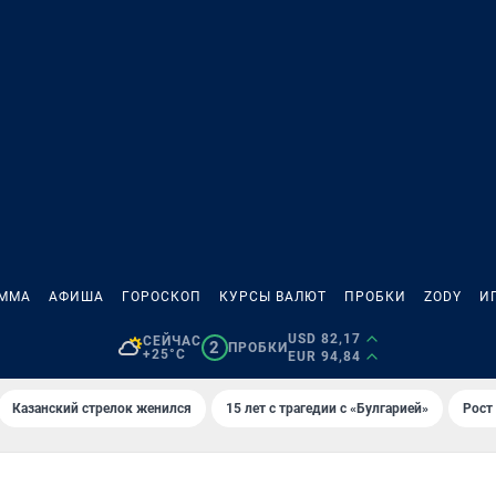
АММА
АФИША
ГОРОСКОП
КУРСЫ ВАЛЮТ
ПРОБКИ
ZODY
И
USD 82,17
СЕЙЧАС
2
ПРОБКИ
+25°C
EUR 94,84
Казанский стрелок женился
15 лет с трагедии с «Булгарией»
Рост 