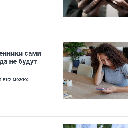
енники сами
да не будут
т них можно