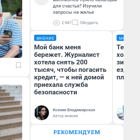
для счастья? Изучили
запросы на жилье
2 947
Обсудить
МНЕНИЕ
МНЕНИЕ
Мой банк меня
Тепло 
бережет. Журналист
холодн
хотела снять 200
зимой.
тысяч, чтобы погасить
ездит н
кредит, — к ней домой
плюсы 
приехала служба
безопасности
Ксения Владимирская
Д
Автор мнения
РЕКОМЕНДУЕМ