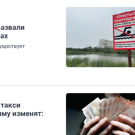
назвали
мах
существует
 такси
мму изменят: