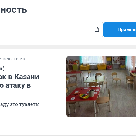
сность
Примен
ЭКСКЛЮЗИВ
»:
ак в Казани
 атаку в
аду это туалеты