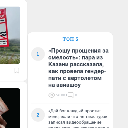
ТОП 5
«Прошу прощения за
1
смелость»: пара из
Казани рассказала,
как провела гендер-
пати с вертолетом
на авиашоу
28 331
3
«Дай бог каждый простит
2
меня, если что не так»: турок
записал видеообращение