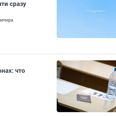
чти сразу
вечера
нах: что