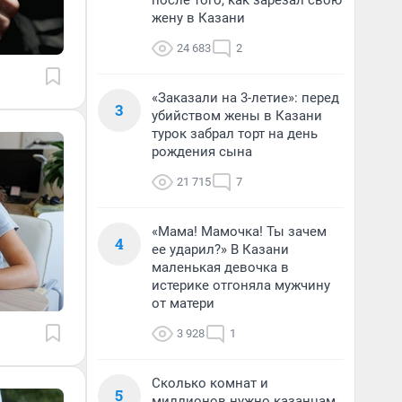
после того, как зарезал свою
жену в Казани
24 683
2
«Заказали на 3-летие»: перед
3
убийством жены в Казани
турок забрал торт на день
рождения сына
21 715
7
«Мама! Мамочка! Ты зачем
4
ее ударил?» В Казани
маленькая девочка в
истерике отгоняла мужчину
от матери
3 928
1
Сколько комнат и
5
миллионов нужно казанцам