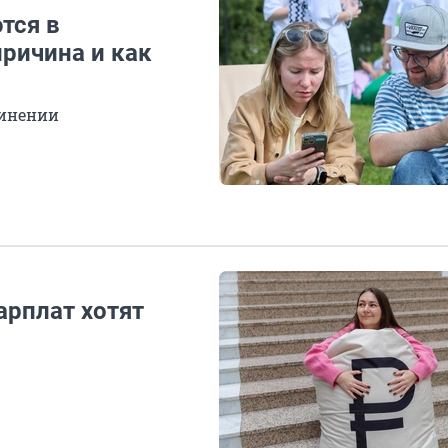
тся в
причина и как
динении
арплат хотят