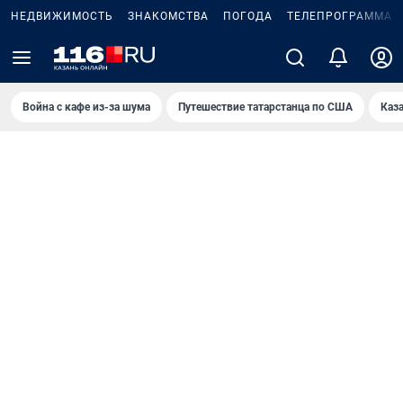
НЕДВИЖИМОСТЬ
ЗНАКОМСТВА
ПОГОДА
ТЕЛЕПРОГРАММА
Война с кафе из-за шума
Путешествие татарстанца по США
Каз