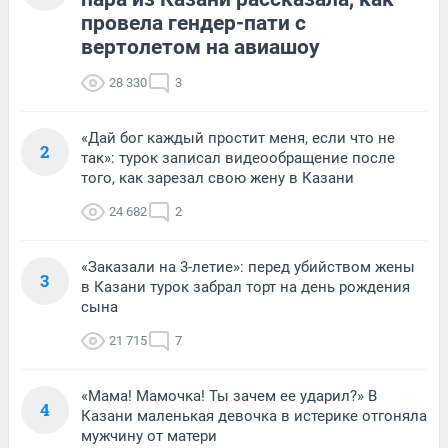
провела гендер-пати с
вертолетом на авиашоу
28 330
3
«Дай бог каждый простит меня, если что не
2
так»: турок записал видеообращение после
того, как зарезал свою жену в Казани
24 682
2
«Заказали на 3-летие»: перед убийством жены
3
в Казани турок забрал торт на день рождения
сына
21 715
7
«Мама! Мамочка! Ты зачем ее ударил?» В
4
Казани маленькая девочка в истерике отгоняла
мужчину от матери