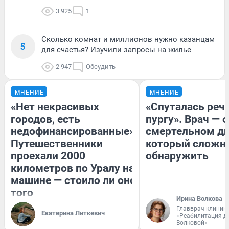
3 925
1
Сколько комнат и миллионов нужно казанцам
5
для счастья? Изучили запросы на жилье
2 947
Обсудить
МНЕНИЕ
МНЕНИЕ
«Нет некрасивых
«Спуталась речь
городов, есть
пургу». Врач — о
недофинансированные».
смертельном ди
Путешественники
который сложн
проехали 2000
обнаружить
километров по Уралу на
машине — стоило ли оно
того
Ирина Волкова
Главврач клиник
Екатерина Литкевич
«Реабилитация д
Волковой»