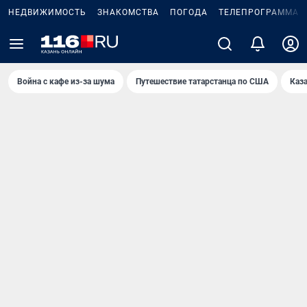
НЕДВИЖИМОСТЬ
ЗНАКОМСТВА
ПОГОДА
ТЕЛЕПРОГРАММА
Война с кафе из-за шума
Путешествие татарстанца по США
Каз