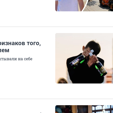
ризнаков того,
лем
ытывали на себе