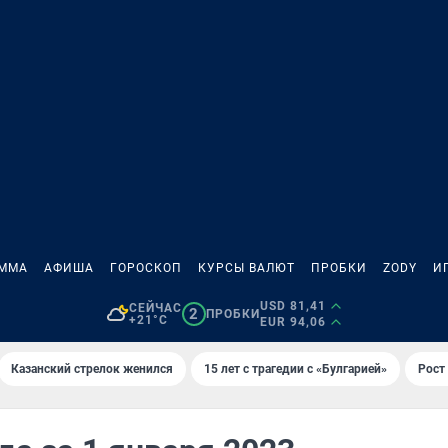
АММА
АФИША
ГОРОСКОП
КУРСЫ ВАЛЮТ
ПРОБКИ
ZODY
И
USD 81,41
СЕЙЧАС
2
ПРОБКИ
+21°C
EUR 94,06
Казанский стрелок женился
15 лет с трагедии с «Булгарией»
Рост 