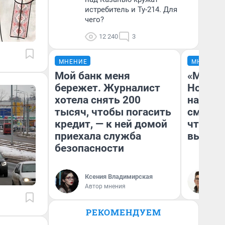
истребитель и Ту-214. Для
чего?
12 240
3
МНЕНИЕ
МНЕНИЕ
Мой банк меня
«Мы ви
бережет. Журналист
Нолана
хотела снять 200
настро
тысяч, чтобы погасить
смотре
кредит, — к ней домой
чтобы 
приехала служба
выгляд
безопасности
Ксения Владимирская
На
Автор мнения
РЕКОМЕНДУЕМ