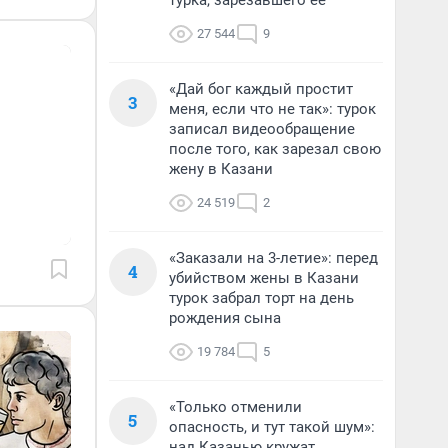
турка, зарезавшего ее
27 544
9
«Дай бог каждый простит
3
меня, если что не так»: турок
записал видеообращение
после того, как зарезал свою
жену в Казани
24 519
2
«Заказали на 3-летие»: перед
4
убийством жены в Казани
турок забрал торт на день
рождения сына
19 784
5
«Только отменили
5
опасность, и тут такой шум»:
над Казанью кружат