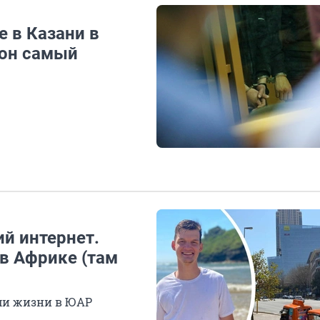
 в Казани в
йон самый
ий интернет.
 в Африке (там
ми жизни в ЮАР