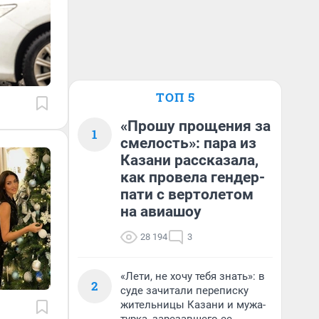
ТОП 5
«Прошу прощения за
1
смелость»: пара из
Казани рассказала,
как провела гендер-
пати с вертолетом
на авиашоу
28 194
3
«Лети, не хочу тебя знать»: в
2
суде зачитали переписку
жительницы Казани и мужа-