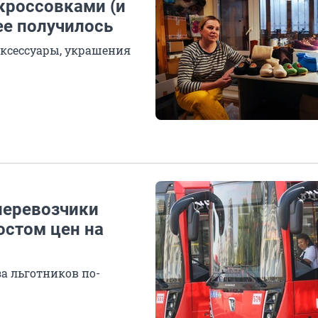
кроссовками (и
нее получилось
аксессуары, украшения
перевозчики
остом цен на
а льготников по-