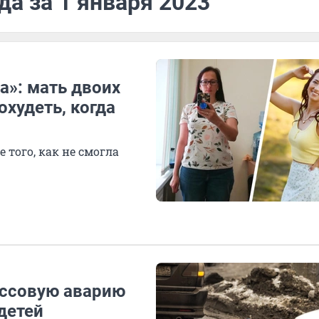
да за 1 января 2023
а»: мать двоих
охудеть, когда
 того, как не смогла
ассовую аварию
детей