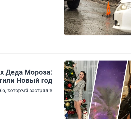
ях Деда Мороза:
етили Новый год
а, который застрял в