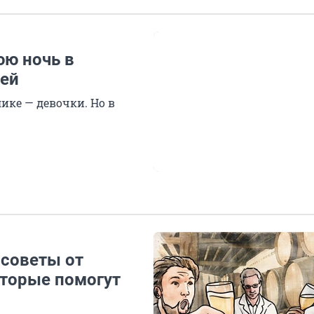
юю ночь в
шей
ке — девочки. Но в
 советы от
оторые помогут