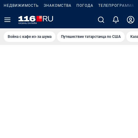
НЕДВИЖИМОСТЬ
ЗНАКОМСТВА
ПОГОДА
ТЕЛЕПРОГРАММА
Война с кафе из-за шума
Путешествие татарстанца по США
Каз