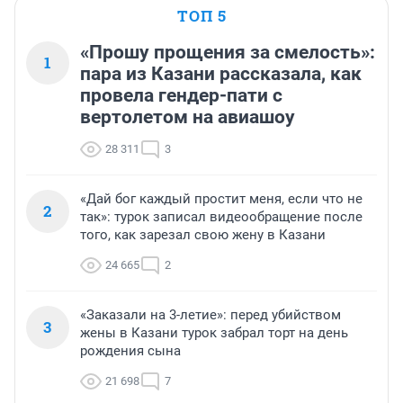
ТОП 5
«Прошу прощения за смелость»:
1
пара из Казани рассказала, как
провела гендер-пати с
вертолетом на авиашоу
28 311
3
«Дай бог каждый простит меня, если что не
2
так»: турок записал видеообращение после
того, как зарезал свою жену в Казани
24 665
2
«Заказали на 3-летие»: перед убийством
3
жены в Казани турок забрал торт на день
рождения сына
21 698
7