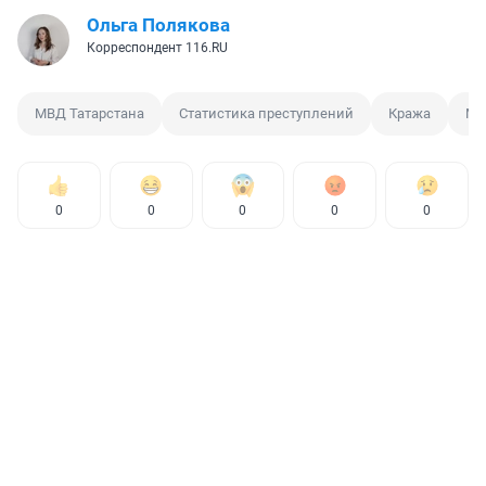
Ольга Полякова
Корреспондент 116.RU
МВД Татарстана
Статистика преступлений
Кража
Мо
0
0
0
0
0