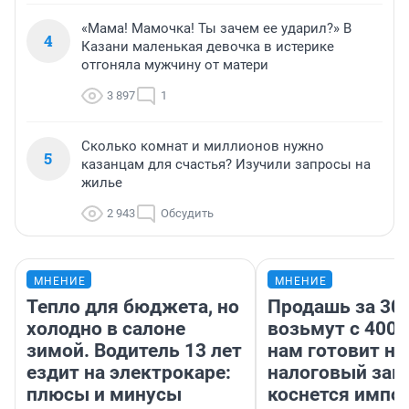
«Мама! Мамочка! Ты зачем ее ударил?» В
4
Казани маленькая девочка в истерике
отгоняла мужчину от матери
3 897
1
Сколько комнат и миллионов нужно
5
казанцам для счастья? Изучили запросы на
жилье
2 943
Обсудить
МНЕНИЕ
МНЕНИЕ
Тепло для бюджета, но
Продашь за 300
холодно в салоне
возьмут с 4000
зимой. Водитель 13 лет
нам готовит н
ездит на электрокаре:
налоговый зако
плюсы и минусы
коснется импор