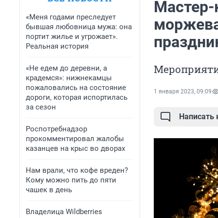
Мастер-
«Меня годами преследует
моржева
бывшая любовница мужа: она
портит жилье и угрожает».
праздни
Реальная история
Мероприяти
«Не едем до деревни, а
крадемся»: нижнекамцы
пожаловались на состояние
1 января 2023, 09:09
дороги, которая испортилась
за сезон
Написать
Роспотребнадзор
прокомментировал жалобы
казанцев на крыс во дворах
Нам врали, что кофе вреден?
Кому можно пить до пяти
чашек в день
Владелица Wildberries