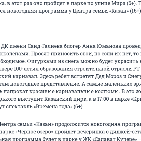
а, в этот раз оно пройдет в парке по улице Мира (6+). 
ся новогодняя программа у Центра семьи «Казан» (16+)
 у ДК имени Саид-Галиева блогер Анна Юманова провед
жколепами. Просят приносить свои, но если их нет, т
обходимое. Фигурками из снега можно будет украсить 
 сквере 100-летия образования строительной отрасли РТ
кий карнавал. Здесь ребят встретят Дед Мороз и Снег
тям новогоднее представление. А самые маленькие зр
ь напрокат красивые карнавальные костюмы. В это ж
ького выступит Казанский цирк, а в 17:00 в парке «К
т спектакль «Времена года» (6+).
Центра семьи «Казан» продолжится новогодняя програ
в парке «Черное озеро» пройдет вечеринка с диджей-сет
ная программа будет в парке у ЖК «Салават Купере» —