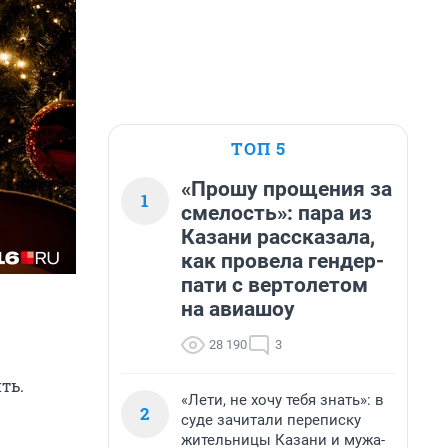
ТОП 5
«Прошу прощения за
1
смелость»: пара из
Казани рассказала,
как провела гендер-
пати с вертолетом
на авиашоу
28 190
3
ть.
«Лети, не хочу тебя знать»: в
2
суде зачитали переписку
жительницы Казани и мужа-