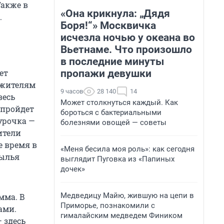
Также в
«Она крикнула: „Дядя
.
Боря!“» Москвичка
исчезла ночью у океана во
Вьетнаме. Что произошло
в последние минуты
пропажи девушки
ет
о жителям
9 часов
28 140
14
весь
Может столкнуться каждый. Как
 пройдет
бороться с бактериальными
урочка —
болезнями овощей — советы
ители
е время в
«Меня бесила моя роль»: как сегодня
рылья
выглядит Пуговка из «Папиных
дочек»
Медведицу Майю, жившую на цепи в
мма. В
Приморье, познакомили с
ами.
гималайским медведем Фиником
 здесь