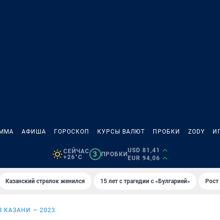
АММА
АФИША
ГОРОСКОП
КУРСЫ ВАЛЮТ
ПРОБКИ
ZODY
И
USD 81,41
СЕЙЧАС
3
ПРОБКИ
+26°C
EUR 94,06
Казанский стрелок женился
15 лет с трагедии с «Булгарией»
Рост 
В КАЗАНИ — 2023