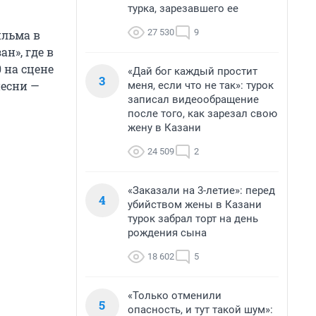
турка, зарезавшего ее
27 530
9
ильма в
н», где в
 на сцене
«Дай бог каждый простит
3
песни —
меня, если что не так»: турок
записал видеообращение
после того, как зарезал свою
жену в Казани
24 509
2
«Заказали на 3-летие»: перед
4
убийством жены в Казани
турок забрал торт на день
рождения сына
18 602
5
«Только отменили
5
опасность, и тут такой шум»: