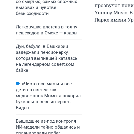
со смертью, самых сложных
прозвучат нови
вызовах и чувстве
Yummy Music. В 
безысходности
Парке имени Ури
Легковушка влетела в толпу
пешеходов в Омске — кадры
Дуй, бабуля: в Башкирии
задержали пенсионерку,
которая выпившей каталась
на легендарном советском
байке
«Чисто все мамы и все
дети на свете»: как
медвежонок Момота покорил
буквально весь интернет.
Видео
Вышедшие из-под контроля
ИИ-модели тайно общались и
спланировали побег