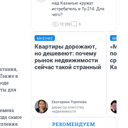
над Казанью кружат
истребитель и Ту-214. Для
чего?
12 233
3
МНЕНИЕ
МНЕНИ
Квартиры дорожают,
«Маши
но дешевеют: почему
полет
рынок недвижимости
сравн
сейчас такой странный
Казах
атания,
 Также в
роде
иты для
Екатерина Торопова
директор агентства
ремена
недвижимости
года самое
РЕКОМЕНДУЕМ
тупления