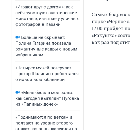
«Играют друг с другом»: как
себя чувствуют экзотические
Самых бодрых к
животные, изъятые у уличных
парке «Черное о
фотографов в Казани
17:00 пройдет н
«Ракушка» состо
Больше не скрывает:
как раз под сти
Полина Гагарина показала
романтичные кадры с новым
избранником
«Четырех мужей потеряла»:
Прохор Шаляпин проболтался
о новой возлюбленной
«Меня бесила моя роль»:
как сегодня выглядит Пуговка
из «Папиных дочек»
«Поднимаются по веткам и
ползают на уровне второго
этажа»: казанцы жалуются на