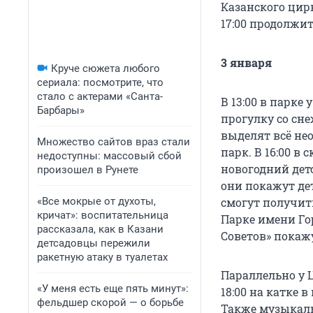
Казанского цирк
17:00 продолжит
3 января
Круче сюжета любого
сериала: посмотрите, что
стало с актерами «Санта-
В 13:00 в парке
Барбары»
прогулку со сне
выделят всё не
Множество сайтов враз стали
парк. В 16:00 в
недоступны: массовый сбой
новогодний детс
произошел в Рунете
они покажут де
«Все мокрые от духоты,
смогут получит
кричат»: воспитательница
Парке имени Гор
рассказала, как в Казани
Советов» покажу
детсадовцы пережили
ракетную атаку в туалетах
Параллельно у 
«У меня есть еще пять минут»:
18:00 на катке 
фельдшер скорой — о борьбе
Также музыкаль