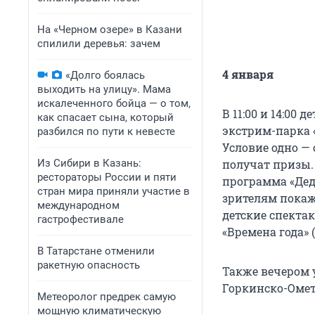
На «Черном озере» в Казани
спилили деревья: зачем
4 января
«Долго боялась
выходить на улицу». Мама
искалеченного бойца — о том,
В 11:00 и 14:00 
как спасает сына, который
экстрим-парка «
разбился по пути к невесте
Условие одно 
Из Сибири в Казань:
получат призы.
рестораторы России и пяти
программа «Дед 
стран мира приняли участие в
зрителям покаж
международном
детские спекта
гастрофестивале
«Времена года» (
В Татарстане отменили
ракетную опасность
Также вечером у
Горкинско-Ометь
Метеоролог предрек самую
мощную климатическую