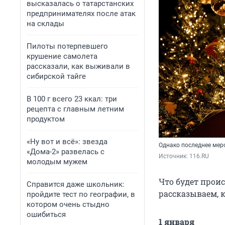
высказалась о татарстанских
предпринимателях после атак
на склады
Пилоты потерпевшего
крушение самолета
рассказали, как выживали в
сибирской тайге
В 100 г всего 23 ккал: три
рецепта с главным летним
продуктом
«Ну вот и всё»: звезда
Однако последнее мер
«Дома-2» развелась с
Источник: 
116.RU
молодым мужем
Что будет прои
Справится даже школьник:
рассказываем, к
пройдите тест по географии, в
котором очень стыдно
ошибиться
1 января