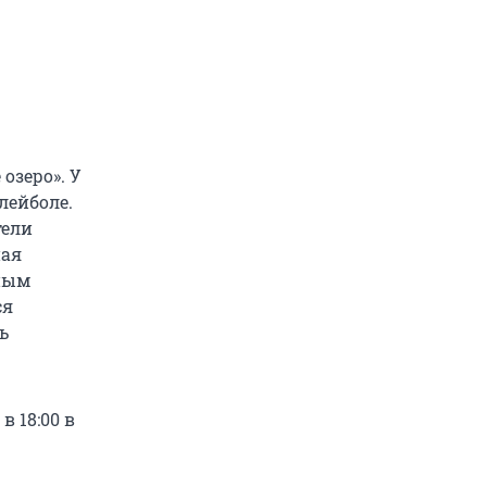
 озеро». У
лейболе.
тели
ная
юным
ся
ь
в 18:00 в