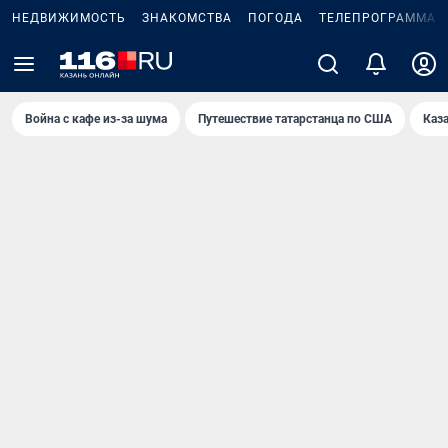
НЕДВИЖИМОСТЬ
ЗНАКОМСТВА
ПОГОДА
ТЕЛЕПРОГРАММА
Война с кафе из-за шума
Путешествие татарстанца по США
Каз