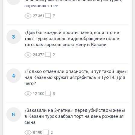
зарезавшего ее
27 351
7
«Дай бог каждый простит меня, если что не
3
так»: турок записал видеообращение после
того, как зарезал свою жену в Казани
24 372
2
«Только отменили опасность, и тут такой шум»:
4
над Казанью кружат истребитель и Ту-214. Для
чего?
12 100
3
«Заказали на 3-летие»: перед убийством жены
5
в Казани турок забрал торт на день рождения
сына
8 190
2