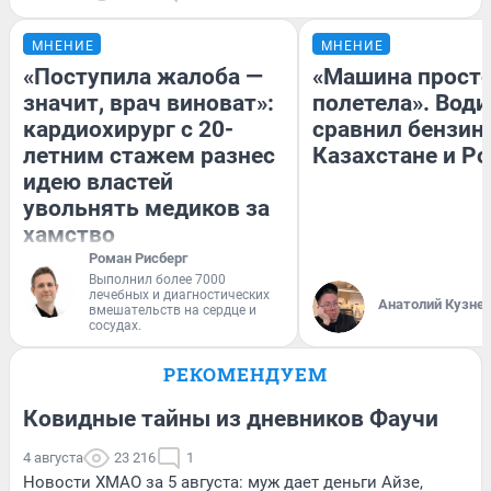
МНЕНИЕ
МНЕНИЕ
«Поступила жалоба —
«Машина прост
значит, врач виноват»:
полетела». Води
кардиохирург с 20-
сравнил бензин
летним стажем разнес
Казахстане и Р
идею властей
увольнять медиков за
хамство
Роман Рисберг
Выполнил более 7000
лечебных и диагностических
Анатолий Кузне
вмешательств на сердце и
сосудах.
РЕКОМЕНДУЕМ
Ковидные тайны из дневников Фаучи
4 августа
23 216
1
Новости ХМАО за 5 августа: муж дает деньги Айзе,