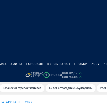
АММА
АФИША
ГОРОСКОП
КУРСЫ ВАЛЮТ
ПРОБКИ
ZODY
И
USD 82,17
СЕЙЧАС
1
ПРОБКИ
+20°C
EUR 94,84
Казанский стрелок женился
15 лет с трагедии с «Булгарией»
Рост 
 ТАТАРСТАНЕ — 2022