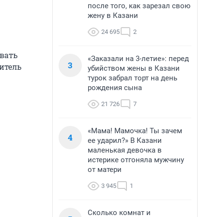
после того, как зарезал свою
жену в Казани
24 695
2
овать
«Заказали на 3-летие»: перед
3
дитель
убийством жены в Казани
турок забрал торт на день
рождения сына
21 726
7
«Мама! Мамочка! Ты зачем
4
ее ударил?» В Казани
маленькая девочка в
истерике отгоняла мужчину
от матери
3 945
1
Сколько комнат и