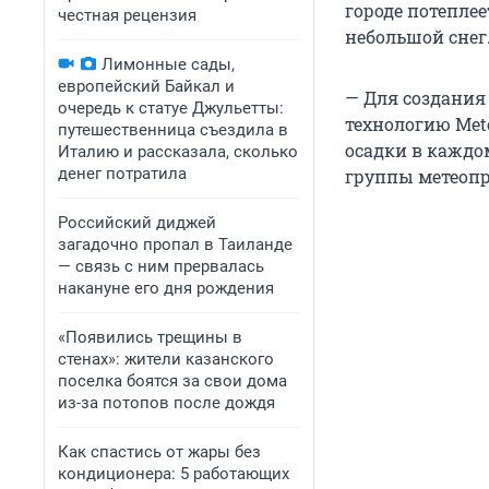
городе потеплеет
честная рецензия
небольшой снег
Лимонные сады,
европейский Байкал и
— Для создания
очередь к статуе Джульетты:
технологию Mete
путешественница съездила в
осадки в каждом
Италию и рассказала, сколько
денег потратила
группы метеопр
Российский диджей
загадочно пропал в Таиланде
— связь с ним прервалась
накануне его дня рождения
«Появились трещины в
стенах»: жители казанского
поселка боятся за свои дома
из-за потопов после дождя
Как спастись от жары без
кондиционера: 5 работающих