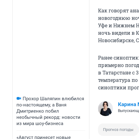
Как говорят ана
новогоднюю ночь
Уфе и Нижнем Н
ночь видели в К
Новосибирске, С
Ранее синоптик
примерно погод
в Татарстане с
температура по 
синоптики прог
Прохор Шаляпин влюбился
Карина
по-настоящему, а Ваня
Дмитриенко побил
Выпускающ
необычный рекорд: новости
из мира шоу-бизнеса
Прогноз погоды
«Август принесет новые