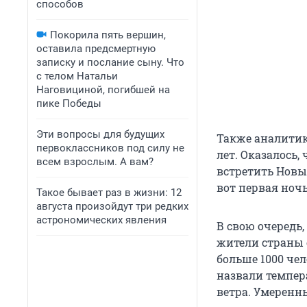
способов
Покорила пять вершин,
оставила предсмертную
записку и послание сыну. Что
с телом Натальи
Наговициной, погибшей на
пике Победы
Эти вопросы для будущих
Также аналитик
первоклассников под силу не
лет. Оказалось,
всем взрослым. А вам?
встретить Новый 
вот первая ночь
Такое бывает раз в жизни: 12
августа произойдут три редких
астрономических явления
В свою очередь,
жители страны 
больше 1000 чел
назвали темпера
ветра. Умеренн