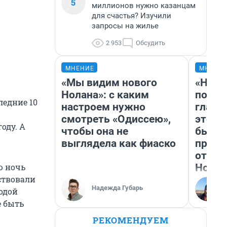
5
миллионов нужно казанцам
для счастья? Изучили
запросы на жилье
2 953
Обсудить
МНЕНИЕ
МНЕНИ
«Мы видим нового
«Нико
Нолана»: с каким
побед
ледние 10
настроем нужно
главн
смотреть «Одиссею»,
этого
году. А
чтобы она не
бьет 
выглядела как фиаско
прока
отзыв
Нолан
ю ночь
ствовали
Надежда Губарь
годой
е быть
РЕКОМЕНДУЕМ