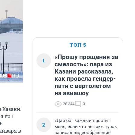
ТОП 5
«Прошу прощения за
1
смелость»: пара из
Казани рассказала,
как провела гендер-
пати с вертолетом
на авиашоу
28 344
3
 Казани.
я на 1
«Дай бог каждый простит
5
2
меня, если что не так»: турок
 января в
записал видеообращение