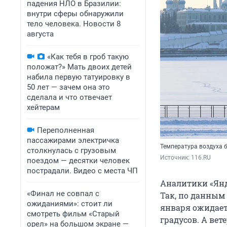
падения НЛО в Бразилии:
внутри сферы обнаружили
тело человека. Новости 8
августа
«Как тебя в гроб такую
положат?» Мать двоих детей
набила первую татуировку в
50 лет — зачем она это
сделала и что отвечает
хейтерам
Переполненная
пассажирами электричка
Температура воздуха бу
столкнулась с грузовым
Источник: 
116.RU
поездом — десятки человек
пострадали. Видео с места ЧП
Аналитики «Янд
«Финал не совпал с
Так, по данным 
ожиданиями»: стоит ли
января ожидаетс
смотреть фильм «Старый
градусов. А вете
орел» на большом экране —