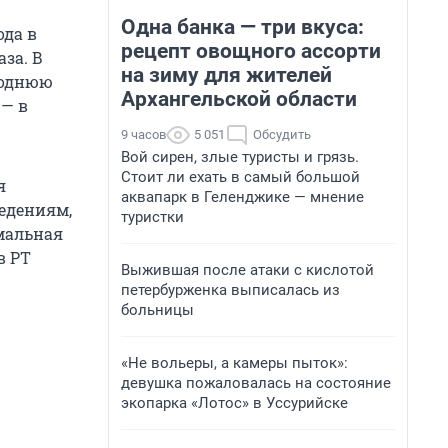
Одна банка — три вкуса:
ода в
рецепт овощного ассорти
аза. В
на зиму для жителей
годнюю
Архангельской области
 — в
9 часов
5 051
Обсудить
Вой сирен, злые туристы и грязь.
Стоит ли ехать в самый большой
я
аквапарк в Геленджике — мнение
едениям,
туристки
имальная
в РТ
Выжившая после атаки с кислотой
петербурженка выписалась из
больницы
«Не вольеры, а камеры пыток»:
девушка пожаловалась на состояние
экопарка «Лотос» в Уссурийске