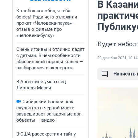
В Казан
Колобок-колобок, я тебя
практич
боюсь! Ради чего отложили
прокат «Человека-паука» —
Публику
отзыв о фильме про
«человека-булку»
Будет небол
Очень игривы и отлично ладят
с детьми. В чём особенности
29 декабря 2021, 10:14
абиссинской породы кошек —
разбираемся с экспертом
Написать
В Аргентине умер отец
Лионеля Месси
Сибирский Бэнкси: как
скульптор в черной маске
развешивает загадочные арт-
объекты — видео
В США рассекретили тайну