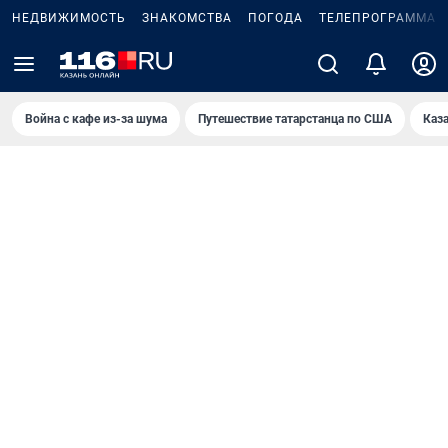
НЕДВИЖИМОСТЬ
ЗНАКОМСТВА
ПОГОДА
ТЕЛЕПРОГРАММА
Война с кафе из-за шума
Путешествие татарстанца по США
Каз