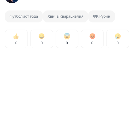
Футболист года
Хвича Кварацхелия
ФК Рубин
0
0
0
0
0