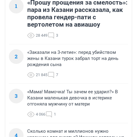
«Прошу прощения за смелость»:
1
пара из Казани рассказала, как
провела гендер-пати с
вертолетом на авиашоу
28 449
3
«Заказали на 3-летие»: перед убийством
2
жены в Казани турок забрал торт на день
рождения сына
21 845
7
«Мама! Мамочка! Ты зачем ее ударил?» В
3
Казани маленькая девочка в истерике
отгоняла мужчину от матери
4 066
1
Сколько комнат и миллионов нужно
4