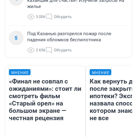
казанцам для счастья? Изучили запросы на
жилье
3 006
Обсудить
Под Казанью разгорелся пожар после
5
падения обломков беспилотника
2 656
Обсудить
МНЕНИЕ
МНЕНИЕ
«Финал не совпал с
Как вернуть де
ожиданиями»: стоит ли
после закрыти
смотреть фильм
ипотеки? Эксп
«Старый орел» на
назвала способ
большом экране —
котором знают
честная рецензия
не все