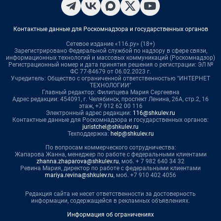
Контактные данные для Роскомнадзора и государственных органов
Сетевое издание «116.ру» (18+)
Зарегистрировано Федеральной службой по надзору в сфере связи,
информационных технологий и массовых коммуникаций (Роскомнадзор)
Регистрационный номер и дата принятия решения о регистрации: ЭЛ №
ФС 77-84679 от 06.02.2023 г.
Учредитель: Общество с ограниченной ответственностью "ИНТЕРНЕТ
ТЕХНОЛОГИИ"
Главный редактор: Филипцева Мария Сергеевна
Адрес редакции: 454091, г. Челябинск, проспект Ленина, 26А, стр.2, 16
этаж, +7 912 62 00 116
Электронный адрес редакции:
116@shkulev.ru
Контактные данные для Роскомнадзора и государственных органов:
juristchel@shkulev.ru
Техподдержка:
help@shkulev.ru
По вопросам коммерческого сотрудничества:
Жапарова Жанна, менеджер по работе с федеральными клиентами
zhanna.zhaparova@shkulev.ru
, моб. + 7 982 640 34 32
Ревина Мария, директор по работе с федеральными клиентами
mariya.revina@shkulev.ru
, моб. +7 910 402 4056
Редакция сайта не несет ответственности за достоверность
информации, содержащейся в рекламных объявлениях.
Информация об ограничениях