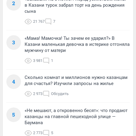
2
в Казани турок забрал торт на день рождения
сына
21 767
7
«Мама! Мамочка! Ты зачем ее ударил?» В
3
Казани маленькая девочка в истерике отгоняла
мужчину от матери
3 981
1
Сколько комнат и миллионов нужно казанцам
4
для счастья? Изучили запросы на жилье
2 973
Обсудить
«Не мешают, а откровенно бесят»: что продают
5
казанцы на главной пешеходной улице —
Баумана
2 773
5