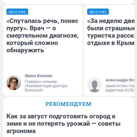
МНЕНИЕ
МНЕНИЕ
«Спуталась речь, понес
«За неделю две
пургу». Врач — о
были страшные
смертельном диагнозе,
туристка расска
который сложно
отдыхе в Крым
обнаружить
Ирина Волкова
Александра Исм
Главврач клиники
«Реабилитация доктора
заместитель глав
Волковой»
редактора 63.RU
РЕКОМЕНДУЕМ
Как за август подготовить огород к
зиме и не потерять урожай — советы
агронома