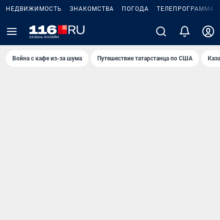
НЕДВИЖИМОСТЬ
ЗНАКОМСТВА
ПОГОДА
ТЕЛЕПРОГРАММА
Война с кафе из-за шума
Путешествие татарстанца по США
Каз