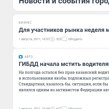
Новости и события город
БИЗНЕС
Для участников рынка неделя 
1 августа, 2011, 16:57
523
Обсудить
АВТО
ГИБДД начала мстить водител
На полгода остался без прав казанский води
в использовании якобы подложных регистр
Стандартная, казалось бы, ситуация, если б
являлся одним из активистов Федерации авт
защитники не
1 августа, 2011, 16:48
627
Обсудить