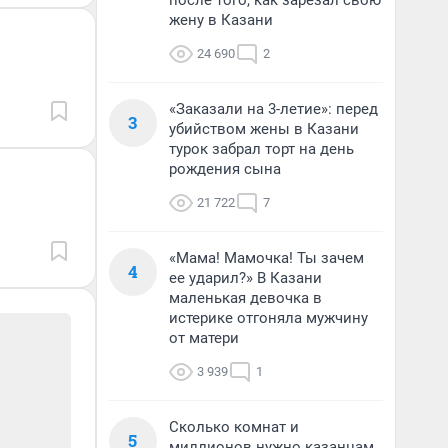
после того, как зарезал свою
жену в Казани
24 690
2
«Заказали на 3-летие»: перед
3
убийством жены в Казани
турок забрал торт на день
рождения сына
21 722
7
«Мама! Мамочка! Ты зачем
4
ее ударил?» В Казани
маленькая девочка в
истерике отгоняла мужчину
от матери
3 939
1
Сколько комнат и
5
миллионов нужно казанцам