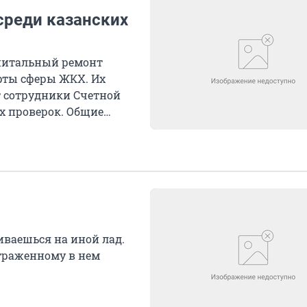
среди казанских
апитальный ремонт
ерты сферы ЖКХ. Их
т сотрудники Счетной
х проверок. Общие
иваешься на иной лад.
отраженному в нем