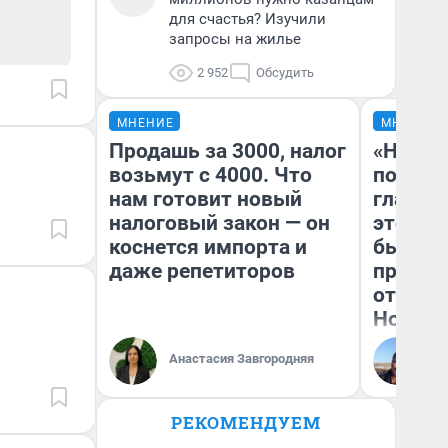
для счастья? Изучили
запросы на жилье
2 952
Обсудить
МНЕНИЕ
МНЕНИЕ
Продашь за 3000, налог
«Никог
возьмут с 4000. Что
победи
нам готовит новый
главны
налоговый закон — он
этого г
коснется импорта и
бьет р
даже репетиторов
прокат
отзыв 
Нолана
Ст
Анастасия Завгородняя
Эк
РЕКОМЕНДУЕМ