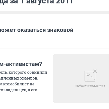
а за 1 августа 2011
может оказаться знаковой
ям-активистам?
тель, которого обвинили
ационных номеров.
ы автомобилист не
овладельцев, а его