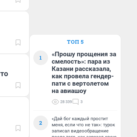
ТОП 5
«Прошу прощения за
1
смелость»: пара из
Казани рассказала,
сто
как провела гендер-
пати с вертолетом
на авиашоу
28 339
3
«Дай бог каждый простит
2
меня, если что не так»: турок
записал видеообращение