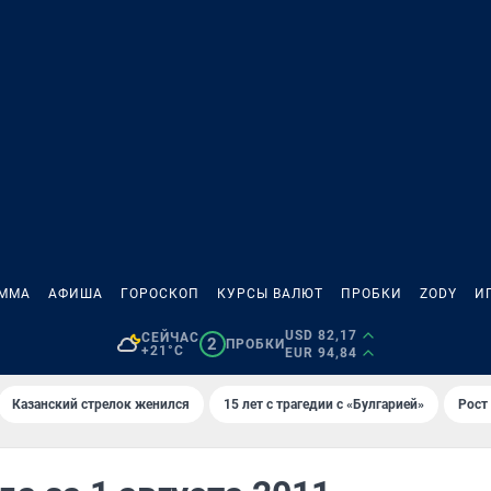
АММА
АФИША
ГОРОСКОП
КУРСЫ ВАЛЮТ
ПРОБКИ
ZODY
И
USD 82,17
СЕЙЧАС
2
ПРОБКИ
+21°C
EUR 94,84
Казанский стрелок женился
15 лет с трагедии с «Булгарией»
Рост 