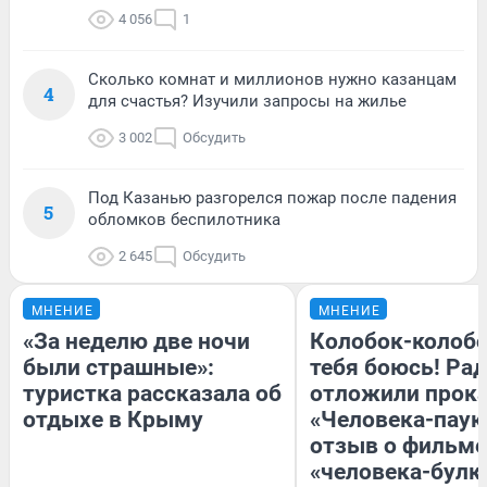
4 056
1
Сколько комнат и миллионов нужно казанцам
4
для счастья? Изучили запросы на жилье
3 002
Обсудить
Под Казанью разгорелся пожар после падения
5
обломков беспилотника
2 645
Обсудить
МНЕНИЕ
МНЕНИЕ
«За неделю две ночи
Колобок-колобо
были страшные»:
тебя боюсь! Рад
туристка рассказала об
отложили прок
отдыхе в Крыму
«Человека-паук
отзыв о фильме
«человека-булк