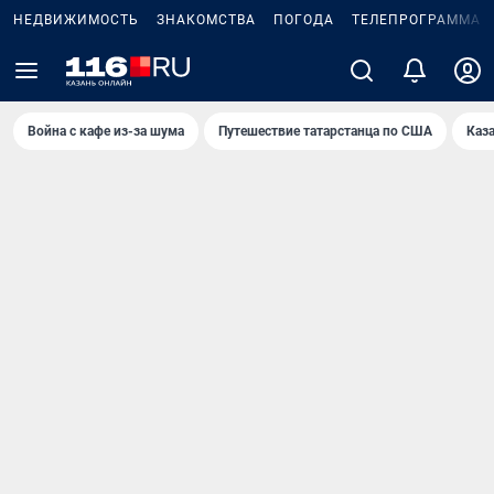
НЕДВИЖИМОСТЬ
ЗНАКОМСТВА
ПОГОДА
ТЕЛЕПРОГРАММА
Война с кафе из-за шума
Путешествие татарстанца по США
Каз