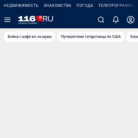
НЕДВИЖИМОСТЬ
ЗНАКОМСТВА
ПОГОДА
ТЕЛЕПРОГРАММА
Война с кафе из-за шума
Путешествие татарстанца по США
Каз