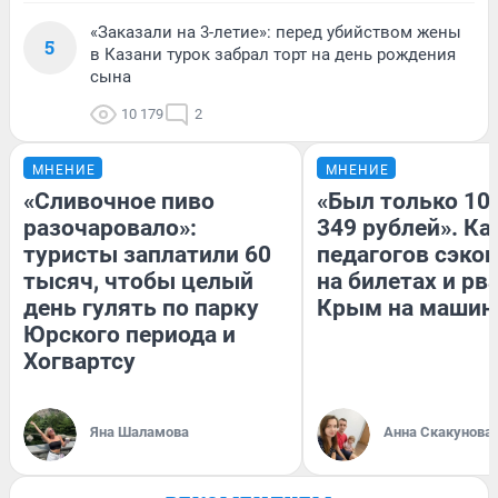
«Заказали на 3-летие»: перед убийством жены
5
в Казани турок забрал торт на день рождения
сына
10 179
2
МНЕНИЕ
МНЕНИЕ
«Сливочное пиво
«Был только 100
разочаровало»:
349 рублей». Ка
туристы заплатили 60
педагогов сэко
тысяч, чтобы целый
на билетах и рв
день гулять по парку
Крым на машин
Юрского периода и
Хогвартсу
Яна Шаламова
Анна Скакунова