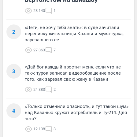
28 140
1
«Лети, не хочу тебя знать»: в суде зачитали
2
переписку жительницы Казани и мужа-турка,
зарезавшего ее
27 363
7
«Дай бог каждый простит меня, если что не
3
так»: турок записал видеообращение после
того, как зарезал свою жену в Казани
24 383
2
«Только отменили опасность, и тут такой шум»:
4
над Казанью кружат истребитель и Ту-214. Для
чего?
12 108
3