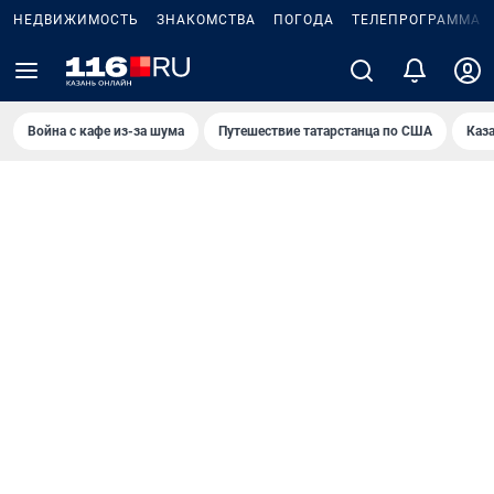
НЕДВИЖИМОСТЬ
ЗНАКОМСТВА
ПОГОДА
ТЕЛЕПРОГРАММА
Война с кафе из-за шума
Путешествие татарстанца по США
Каз