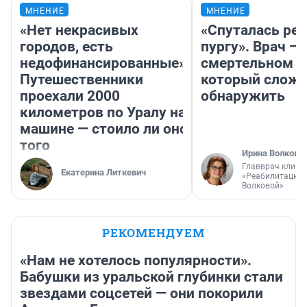
МНЕНИЕ
МНЕНИЕ
«Нет некрасивых
«Спуталась реч
городов, есть
пургу». Врач — 
недофинансированные».
смертельном д
Путешественники
который слож
проехали 2000
обнаружить
километров по Уралу на
машине — стоило ли оно
того
Ирина Волкова
Главврач клини
Екатерина Литкевич
«Реабилитация 
Волковой»
РЕКОМЕНДУЕМ
«Нам не хотелось популярности».
Бабушки из уральской глубинки стали
звездами соцсетей — они покорили