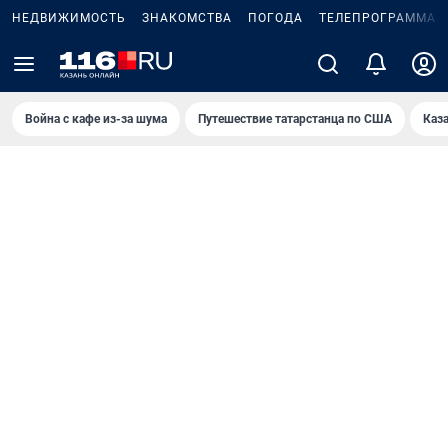
НЕДВИЖИМОСТЬ
ЗНАКОМСТВА
ПОГОДА
ТЕЛЕПРОГРАММА
Война с кафе из-за шума
Путешествие татарстанца по США
Каз