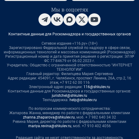
Мы в соцсетях
Контактные данные для Роскомнадзора и государственных органов
Сетевое издание «116.ру» (18+)
Зарегистрировано Федеральной службой по надзору в сфере связи,
информационных технологий и массовых коммуникаций (Роскомнадзор)
Регистрационный номер и дата принятия решения о регистрации: ЭЛ №
ФС 77-84679 от 06.02.2023 г.
Учредитель: Общество с ограниченной ответственностью "ИНТЕРНЕТ
ТЕХНОЛОГИИ"
Главный редактор: Филипцева Мария Сергеевна
Адрес редакции: 454091, г. Челябинск, проспект Ленина, 26А, стр.2, 16
этаж, +7 912 62 00 116
Электронный адрес редакции:
116@shkulev.ru
Контактные данные для Роскомнадзора и государственных органов:
juristchel@shkulev.ru
Техподдержка:
help@shkulev.ru
По вопросам коммерческого сотрудничества:
Жапарова Жанна, менеджер по работе с федеральными клиентами
zhanna.zhaparova@shkulev.ru
, моб. + 7 982 640 34 32
Ревина Мария, директор по работе с федеральными клиентами
mariya.revina@shkulev.ru
, моб. +7 910 402 4056
Редакция сайта не несет ответственности за достоверность