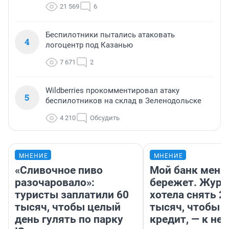
21 569
6
Беспилотники пытались атаковать
4
логоцентр под Казанью
7 671
2
Wildberries прокомментировал атаку
5
беспилотников на склад в Зеленодольске
4 210
Обсудить
МНЕНИЕ
МНЕНИЕ
«Сливочное пиво
Мой банк меня
разочаровало»:
бережет. Журн
туристы заплатили 60
хотела снять 2
тысяч, чтобы целый
тысяч, чтобы п
день гулять по парку
кредит, — к не