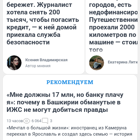
бережет. Журналист
городов, есть
хотела снять 200
недофинансиро
тысяч, чтобы погасить
Путешественни
кредит, — к ней домой
проехали 2000
приехала служба
километров по 
безопасности
машине — стоил
того
Ксения Владимирская
Екатерина Литк
Автор мнения
РЕКОМЕНДУЕМ
«Мне должны 17 млн, но банку плачу
я»: почему в Башкирии обманутые в
ИЖС не могут добиться правды
13 часов
6 064
3
«Мечтал о большой жизни»: иностранец из Камеруна
переехал в Ярославль и создал здесь семью — история