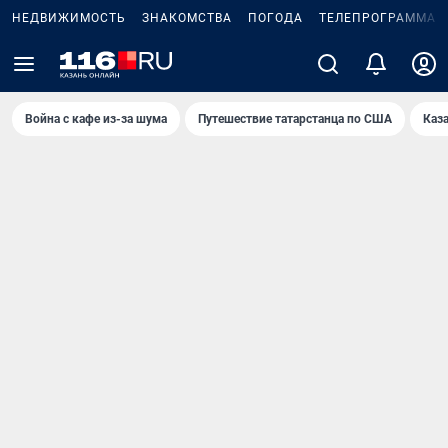
НЕДВИЖИМОСТЬ
ЗНАКОМСТВА
ПОГОДА
ТЕЛЕПРОГРАММА
Война с кафе из-за шума
Путешествие татарстанца по США
Каз