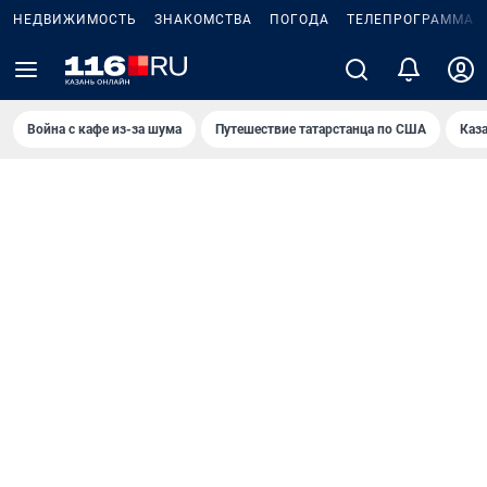
НЕДВИЖИМОСТЬ
ЗНАКОМСТВА
ПОГОДА
ТЕЛЕПРОГРАММА
Война с кафе из-за шума
Путешествие татарстанца по США
Каз