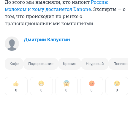
До этого мы выясняли, кто напоит
Россию
молоком и кому достанется Danone
. Эксперты — о
том, что происходит на рынке с
транснациональными компаниями.
Дмитрий Капустин
Кофе
Подорожание
Кризис
Неурожай
Повышени
0
0
0
0
0