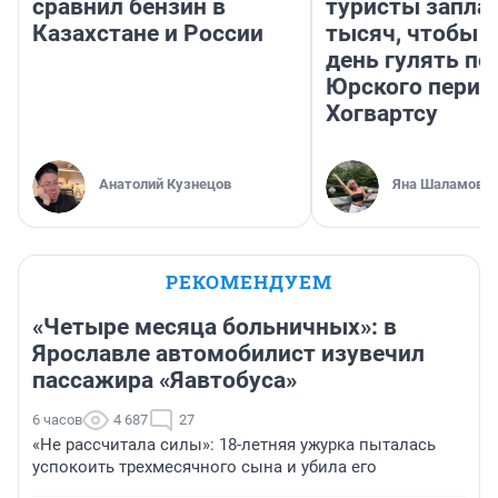
сравнил бензин в
туристы запла
Казахстане и России
тысяч, чтобы 
день гулять по
Юрского перио
Хогвартсу
Анатолий Кузнецов
Яна Шаламова
РЕКОМЕНДУЕМ
«Четыре месяца больничных»: в
Ярославле автомобилист изувечил
пассажира «Яавтобуса»
6 часов
4 687
27
«Не рассчитала силы»: 18-летняя ужурка пыталась
успокоить трехмесячного сына и убила его