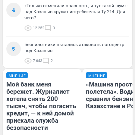
«Только отменили опасность, и тут такой шум»:
4
над Казанью кружат истребитель и Ту-214. Для
чего?
12 252
3
Беспилотники пытались атаковать логоцентр
5
под Казанью
7 643
2
МНЕНИЕ
МНЕНИЕ
Мой банк меня
«Машина прост
бережет. Журналист
полетела». Води
хотела снять 200
сравнил бензин
тысяч, чтобы погасить
Казахстане и Р
кредит, — к ней домой
приехала служба
безопасности