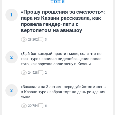
ТОП 5
«Прошу прощения за смелость»:
1
пара из Казани рассказала, как
провела гендер-пати с
вертолетом на авиашоу
28 202
3
«Дай бог каждый простит меня, если что не
2
так»: турок записал видеообращение после
того, как зарезал свою жену в Казани
24 528
2
«Заказали на 3-летие»: перед убийством жены
3
в Казани турок забрал торт на день рождения
сына
20 754
6