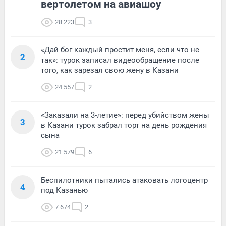
вертолетом на авиашоу
28 223
3
«Дай бог каждый простит меня, если что не
2
так»: турок записал видеообращение после
того, как зарезал свою жену в Казани
24 557
2
«Заказали на 3-летие»: перед убийством жены
3
в Казани турок забрал торт на день рождения
сына
21 579
6
Беспилотники пытались атаковать логоцентр
4
под Казанью
7 674
2