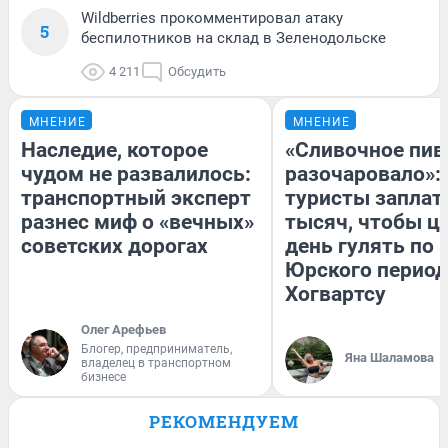
Wildberries прокомментировал атаку
5
беспилотников на склад в Зеленодольске
4 211
Обсудить
МНЕНИЕ
МНЕНИЕ
Наследие, которое
«Сливочное пив
чудом не развалилось:
разочаровало»:
транспортный эксперт
туристы заплат
разнес миф о «вечных»
тысяч, чтобы ц
советских дорогах
день гулять по 
Юрского период
Хогвартсу
Олег Арефьев
Блогер, предприниматель,
Яна Шаламова
владелец в транспортном
бизнесе
РЕКОМЕНДУЕМ