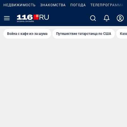
НЕДВИЖИМОСТЬ
ЗНАКОМСТВА
ПОГОДА
ТЕЛЕПРОГРАММА
Война с кафе из-за шума
Путешествие татарстанца по США
Каз