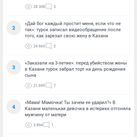
28 308
3
«Дай бог каждый простит меня, если что не
2
так»: турок записал видеообращение после
того, как зарезал свою жену в Казани
24 663
2
«Заказали на 3-летие»: перед убийством жены
3
в Казани турок забрал торт на день рождения
сына
21 695
7
«Мама! Мамочка! Ты зачем ее ударил?» В
4
Казани маленькая девочка в истерике отгоняла
мужчину от матери
3 894
1