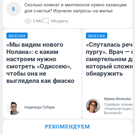
Сколько комнат и миллионов нужно казанцам
5
для счастья? Изучили запросы на жилье
2 943
Обсудить
МНЕНИЕ
МНЕНИЕ
«Мы видим нового
«Спуталась речь
Нолана»: с каким
пургу». Врач — о
настроем нужно
смертельном ди
смотреть «Одиссею»,
который сложн
чтобы она не
обнаружить
выглядела как фиаско
Ирина Волкова
Главврач клиник
Надежда Губарь
«Реабилитация д
Волковой»
РЕКОМЕНДУЕМ