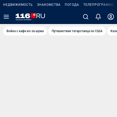
НЕДВИЖИМОСТЬ
ЗНАКОМСТВА
ПОГОДА
ТЕЛЕПРОГРАММА
Война с кафе из-за шума
Путешествие татарстанца по США
Каз