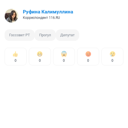
Руфина Калимуллина
Корреспондент 116.RU
Госсовет РТ
Прогул
Депутат
0
0
0
0
0