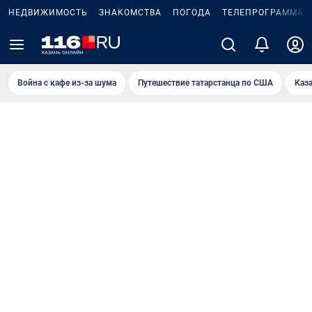
НЕДВИЖИМОСТЬ
ЗНАКОМСТВА
ПОГОДА
ТЕЛЕПРОГРАММА
Война с кафе из-за шума
Путешествие татарстанца по США
Каз