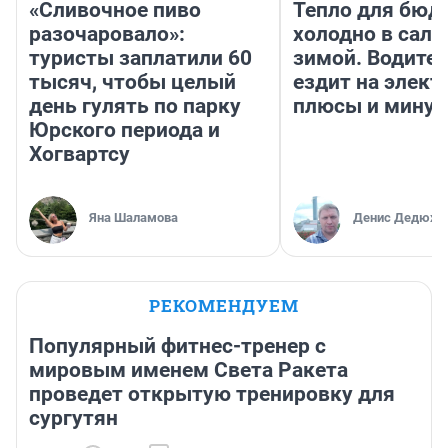
«Сливочное пиво
Тепло для бюд
разочаровало»:
холодно в сало
туристы заплатили 60
зимой. Водител
тысяч, чтобы целый
ездит на элект
день гулять по парку
плюсы и мину
Юрского периода и
Хогвартсу
Яна Шаламова
Денис Дедюхи
РЕКОМЕНДУЕМ
Популярный фитнес-тренер с
мировым именем Света Ракета
проведет открытую тренировку для
сургутян