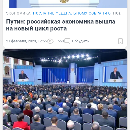
ЭКОНОМИКА
ПОСЛАНИЕ ФЕДЕРАЛЬНОМУ СОБРАНИЮ
ПОДРОБ
Путин: российская экономика вышла
на новый цикл роста
21 февраля, 2023, 12:56
1 560
Обсудить