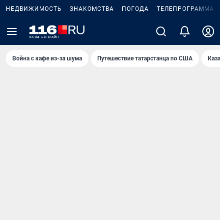
НЕДВИЖИМОСТЬ
ЗНАКОМСТВА
ПОГОДА
ТЕЛЕПРОГРАММА
Война с кафе из-за шума
Путешествие татарстанца по США
Каз