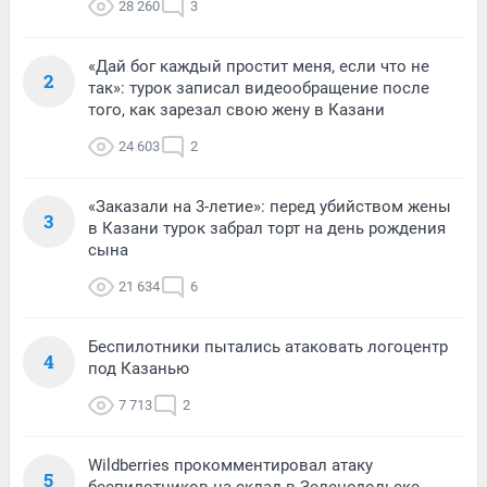
28 260
3
«Дай бог каждый простит меня, если что не
2
так»: турок записал видеообращение после
того, как зарезал свою жену в Казани
24 603
2
«Заказали на 3-летие»: перед убийством жены
3
в Казани турок забрал торт на день рождения
сына
21 634
6
Беспилотники пытались атаковать логоцентр
4
под Казанью
7 713
2
Wildberries прокомментировал атаку
5