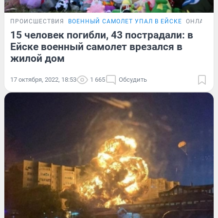
ПРОИСШЕСТВИЯ
ВОЕННЫЙ САМОЛЕТ УПАЛ В ЕЙСКЕ
ОНЛАЙН-
15 человек погибли, 43 пострадали: в
Ейске военный самолет врезался в
жилой дом
17 октября, 2022, 18:53
1 665
Обсудить