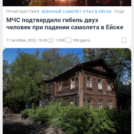
ПРОИСШЕСТВИЯ
ВОЕННЫЙ САМОЛЕТ УПАЛ В ЕЙСКЕ
ПОДРОБН
МЧС подтвердило гибель двух
человек при падении самолета в Ейске
17 октября, 2022, 19:42
1 090
Обсудить