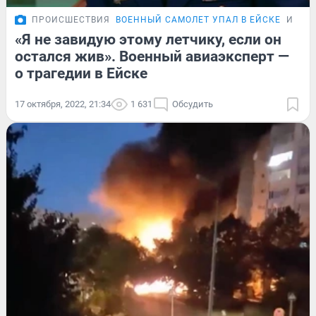
ПРОИСШЕСТВИЯ
ВОЕННЫЙ САМОЛЕТ УПАЛ В ЕЙСКЕ
ИНТЕ
«Я не завидую этому летчику, если он
остался жив». Военный авиаэксперт —
о трагедии в Ейске
17 октября, 2022, 21:34
1 631
Обсудить