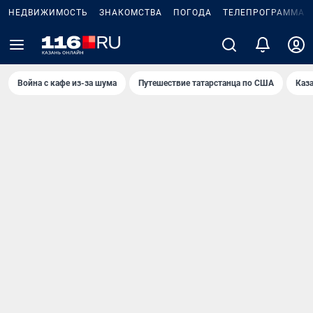
НЕДВИЖИМОСТЬ
ЗНАКОМСТВА
ПОГОДА
ТЕЛЕПРОГРАММА
Война с кафе из-за шума
Путешествие татарстанца по США
Каз