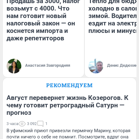
Продашь за 3000, налог
Тепло для бюдж
возьмут с 4000. Что
холодно в сало
нам готовит новый
зимой. Водитель
налоговый закон — он
ездит на электр
коснется импорта и
плюсы и минус
даже репетиторов
Анастасия Завгородняя
Денис Дедюхин
РЕКОМЕНДУЕМ
Август перевернет жизнь Козерогов. К
чему готовит ретроградный Сатурн —
прогноз
3 часа
3 092
1
В уфимский приют привезли пермячку Марину, которая
почти ничего о себе не помнит. Посмотрите, вдруг она