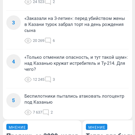
24 523
2
«Заказали на 3-летие»: перед убийством жены
3
в Казани турок забрал торт на день рождения
сына
20 269
6
«Только отменили опасность, и тут такой шум»:
4
над Казанью кружат истребитель и Ту-214. Для
чего?
12 245
3
Беспилотники пытались атаковать логоцентр
5
под Казанью
7 637
2
МНЕНИЕ
МНЕНИЕ